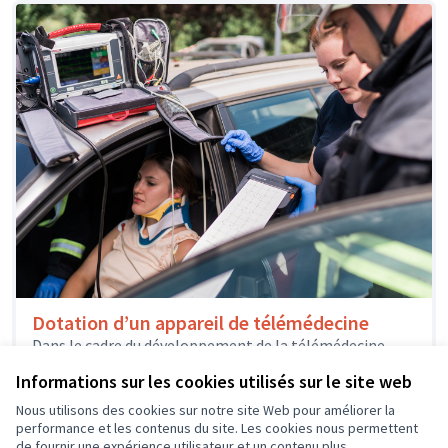
Dotation d’un appareil de télémédecine
Dans le cadre du développement de la télémédecine
d’urgence par le SAMU37 et et le Service Départemental
Informations sur les cookies utilisés sur le site web
d’Incendie et de...
Solidarité et développement local
Nous utilisons des cookies sur notre site Web pour améliorer la
performance et les contenus du site. Les cookies nous permettent
de fournir une expérience utilisateur et un contenu plus