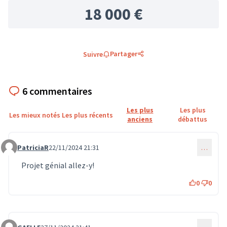
18 000 €
Partager
Suivre
6 commentaires
Les plus
Les plus
Les mieux notés
Les plus récents
anciens
débattus
PatriciaR
22/11/2024 21:31
…
Commentaire 1286
Projet génial allez-y!
0
0