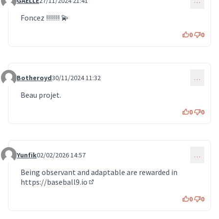
GAELLE
27/11/2024 21:41
…
Commentaire 1424
Foncez !!!!!!! 💫
0
0
Botheroyd
30/11/2024 11:32
…
Commentaire 1488
Beau projet.
0
0
Yunfik
02/02/2026 14:57
…
Commentaire 1731
Being observant and adaptable are rewarded in
https://baseball9.io
(Lien externe)
0
0