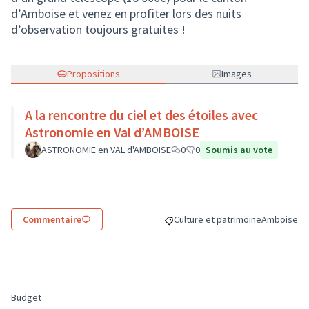
d’Amboise et venez en profiter lors des nuits
d’observation toujours gratuites !
Propositions
Images
A la rencontre du ciel et des étoiles avec
Astronomie en Val d’AMBOISE
ASTRONOMIE en VAL d'AMBOISE
0
0
Soumis au vote
Commentaire
Culture et patrimoine
Amboise
Filtrer les résultats de la catégo
Filtrer les 
Budget