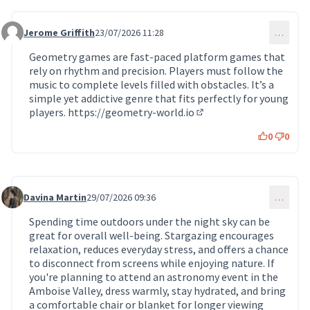
Jerome Griffith
23/07/2026 11:28
…
Commentaire 2130
Geometry games are fast-paced platform games that
rely on rhythm and precision. Players must follow the
music to complete levels filled with obstacles. It’s a
simple yet addictive genre that fits perfectly for young
players.
https://geometry-world.io
(Lien externe)
0
0
Davina Martin
29/07/2026 09:36
…
Commentaire 2131
Spending time outdoors under the night sky can be
great for overall well-being. Stargazing encourages
relaxation, reduces everyday stress, and offers a chance
to disconnect from screens while enjoying nature. If
you're planning to attend an astronomy event in the
Amboise Valley, dress warmly, stay hydrated, and bring
a comfortable chair or blanket for longer viewing