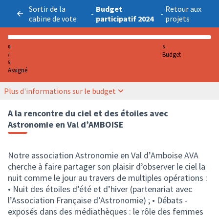
Sortir de la
Budget
Retour aux
-
-
cabine de vote
participatif 2024
projets
0
5
Budget
/
5
Assigné
Plus d'informations sur le budget
A la rencontre du ciel et des étoiles avec
Astronomie en Val d’AMBOISE
Notre association Astronomie en Val d’Amboise AVA
cherche à faire partager son plaisir d’observer le ciel la
nuit comme le jour au travers de multiples opérations :
• Nuit des étoiles d’été et d’hiver (partenariat avec
l’Association Française d’Astronomie) ; • Débats -
exposés dans des médiathèques : le rôle des femmes