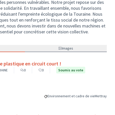
es personnes vulnérables. Notre projet repose sur des
de solidarité. En travaillant ensemble, nous favorisons
 réduisant l'empreinte écologique de la Touraine. Nous
ques tout en renforçant le tissu social de notre région.
t, nous devons investir dans de nouvelles machines et
entiel pour concrétiser cette vision collective.
Images
e plastique en circuit court !
RAINE
0
0
Soumis au vote
Environnement et cadre de vie
Mettray
Filtrer les résultats de la catégorie : Envir
Filtrer les ré