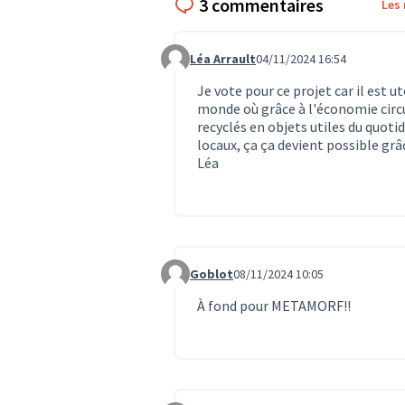
3 commentaires
Les
Léa Arrault
04/11/2024 16:54
Commentaire 983
Je vote pour ce projet car il est 
monde où grâce à l'économie circu
recyclés en objets utiles du quoti
locaux, ça ça devient possible grâ
Léa
Goblot
08/11/2024 10:05
Commentaire 1093
À fond pour METAMORF!!