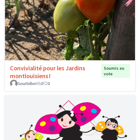
Convivialité pour les Jardins
Soumis au
vote
montlouisiens!
Gourbillon
0
0