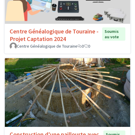
Centre Généalogique de Touraine -
Soumis
au vote
Projet Captation 2024
Centre Généalogique de Touraine
0
0
Construction d'une paillourte avec
Soumis