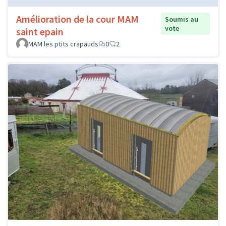
Amélioration de la cour MAM
Soumis au
vote
saint epain
MAM les ptits crapauds
0
2