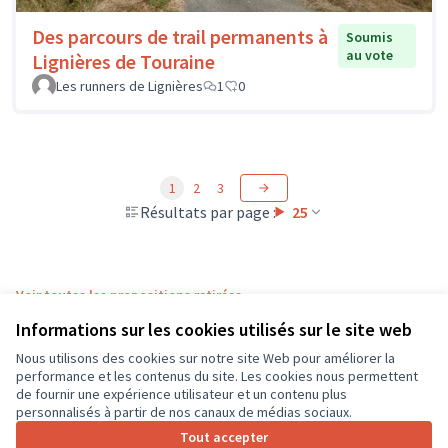
Des parcours de trail permanents à
Soumis
au vote
Lignières de Touraine
Les runners de Lignières
1
0
1
2
3
Résultats par page :
25
Voir toutes les propositions retirées
Informations sur les cookies utilisés sur le site web
Nous utilisons des cookies sur notre site Web pour améliorer la
Conditions d'utilisation
performance et les contenus du site. Les cookies nous permettent
Paramètres des cookies
de fournir une expérience utilisateur et un contenu plus
CD37 sur X
CD37 sur Facebook
CD37 sur Instagram
CD37 sur YouTube
personnalisés à partir de nos canaux de médias sociaux.
(Lien externe)
(Lien externe)
(Lien externe)
(Lien externe)
Tout accepter