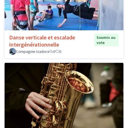
Danse verticale et escalade
Soumis au
vote
intergénérationnelle
Compagnie Izadora
0
0