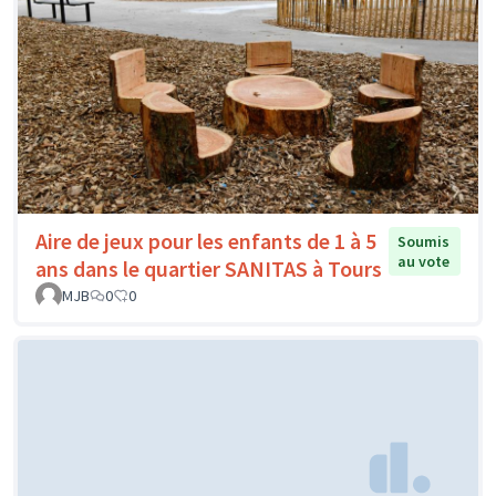
Aire de jeux pour les enfants de 1 à 5
Soumis
au vote
ans dans le quartier SANITAS à Tours
MJB
0
0