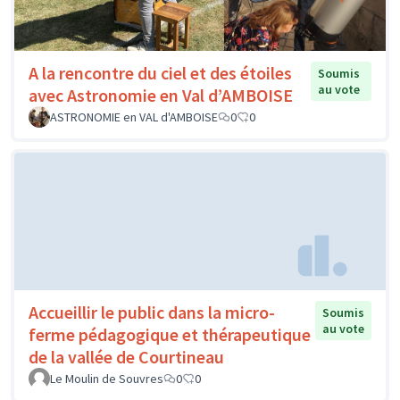
A la rencontre du ciel et des étoiles
Soumis
au vote
avec Astronomie en Val d’AMBOISE
ASTRONOMIE en VAL d'AMBOISE
0
0
Accueillir le public dans la micro-
Soumis
au vote
ferme pédagogique et thérapeutique
de la vallée de Courtineau
Le Moulin de Souvres
0
0