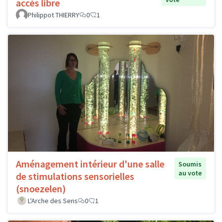
accès libre
Philippot THIERRY
0
1
Aménagement intérieur d'une salle
Soumis
au vote
de stimulations sensorielles
(snoezelen)
L'Arche des Sens
0
1