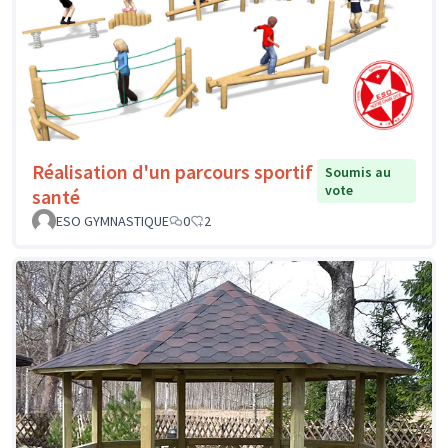
Réalisation d'un parcours sportif
Soumis au
vote
santé
ESO GYMNASTIQUE
0
2