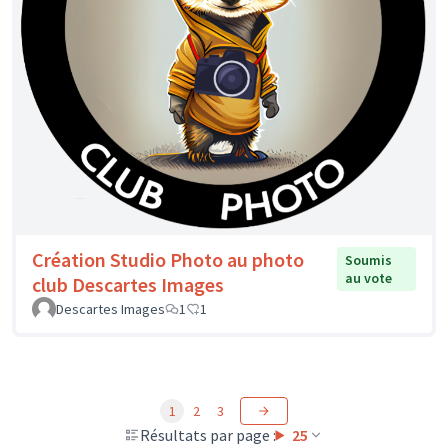
Création Studio Photo au photo
Soumis
au vote
club Descartes Images
Descartes Images
1
1
1
2
3
Résultats par page :
25