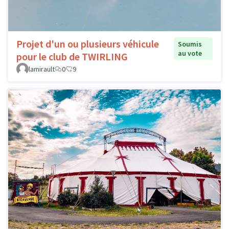
Projet d'un ou plusieurs véhicule
Soumis
au vote
pour le club de TWIRLING
lamirault
0
9