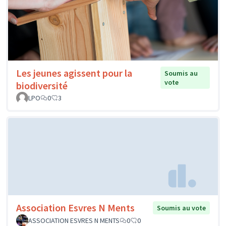
Les jeunes agissent pour la
Soumis au
vote
biodiversité
LPO
0
3
Association Esvres N Ments
Soumis au vote
ASSOCIATION ESVRES N MENTS
0
0