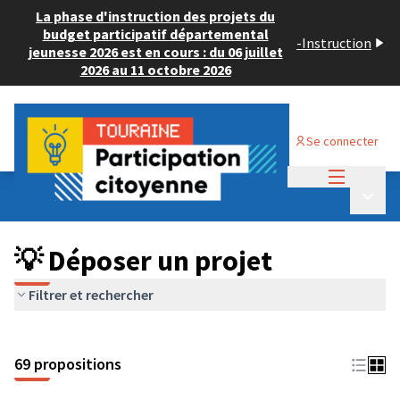
La phase d'instruction des projets du
budget participatif départemental
-
Instruction
jeunesse 2026 est en cours : du 06 juillet
2026 au 11 octobre 2026
Se connecter
Menu princi
Budget Participatif ADULTE 2024
/
Menu p
💡 Déposer un projet
💡 Déposer un projet
Filtrer et rechercher
69 propositions