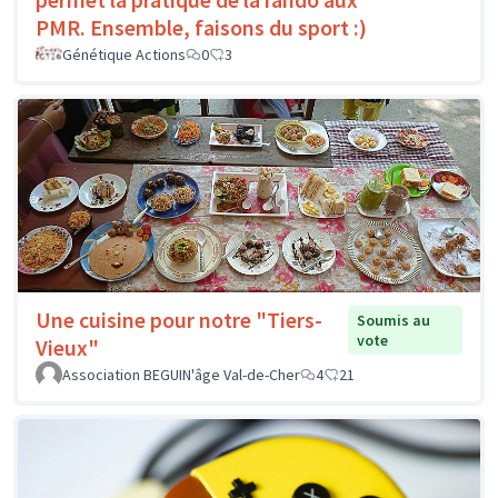
PMR. Ensemble, faisons du sport :)
Génétique Actions
0
3
Une cuisine pour notre "Tiers-
Soumis au
vote
Vieux"
Association BEGUIN'âge Val-de-Cher
4
21