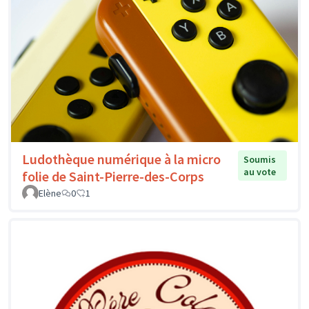
Ludothèque numérique à la micro
Soumis
au vote
folie de Saint-Pierre-des-Corps
Elène
0
1