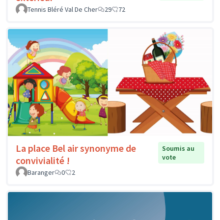
Tennis Bléré Val De Cher
29
72
La place Bel air synonyme de
Soumis au
vote
convivialité !
Baranger
0
2