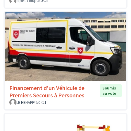
o petit loup
0
1
Financement d'un Véhicule de
Soumis
au vote
Premiers Secours à Personnes
LE HENAFF
0
1