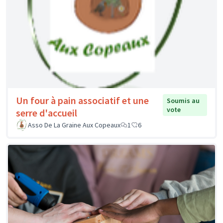
Un four à pain associatif et une
Soumis au
vote
serre d'accueil
Asso De La Graine Aux Copeaux
1
6