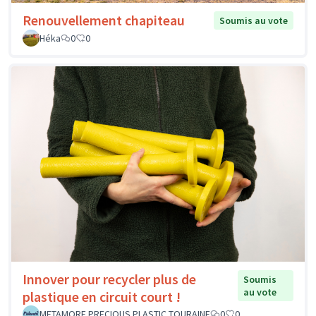
Renouvellement chapiteau
Soumis au vote
Héka
0
0
Innover pour recycler plus de
Soumis
au vote
plastique en circuit court !
METAMORF PRECIOUS PLASTIC TOURAINE
0
0