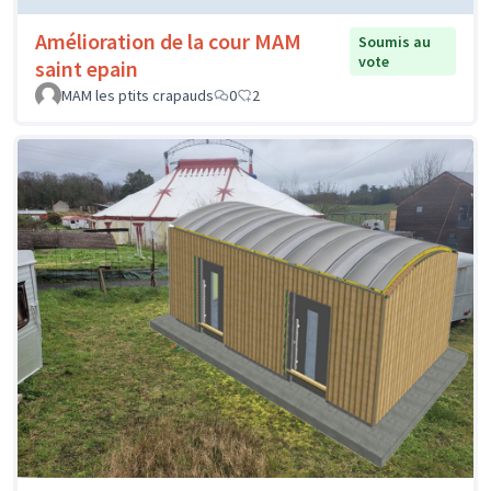
Amélioration de la cour MAM
Soumis au
vote
saint epain
MAM les ptits crapauds
0
2