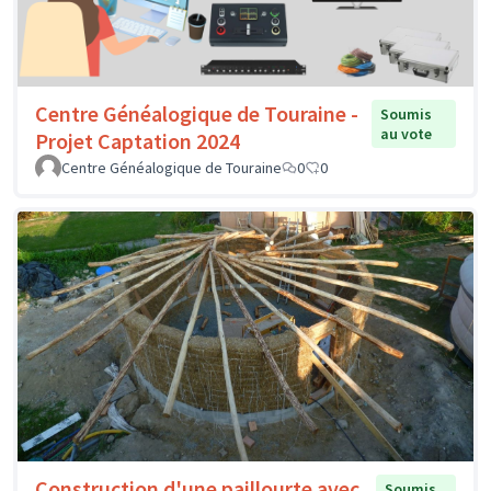
Centre Généalogique de Touraine -
Soumis
au vote
Projet Captation 2024
Centre Généalogique de Touraine
0
0
Construction d'une paillourte avec
Soumis