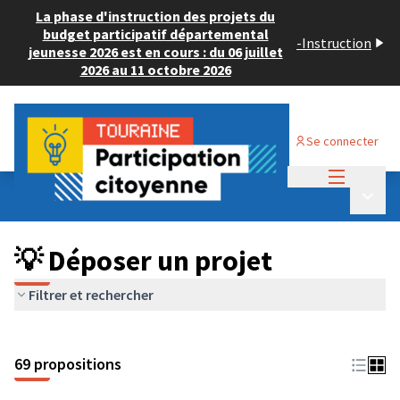
La phase d'instruction des projets du
budget participatif départemental
-
Instruction
jeunesse 2026 est en cours : du 06 juillet
2026 au 11 octobre 2026
Se connecter
Menu princi
Budget Participatif ADULTE 2024
/
Menu p
💡 Déposer un projet
💡 Déposer un projet
Filtrer et rechercher
69 propositions