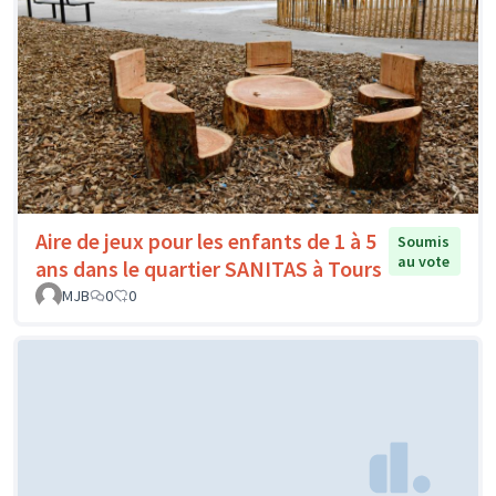
Aire de jeux pour les enfants de 1 à 5
Soumis
au vote
ans dans le quartier SANITAS à Tours
MJB
0
0