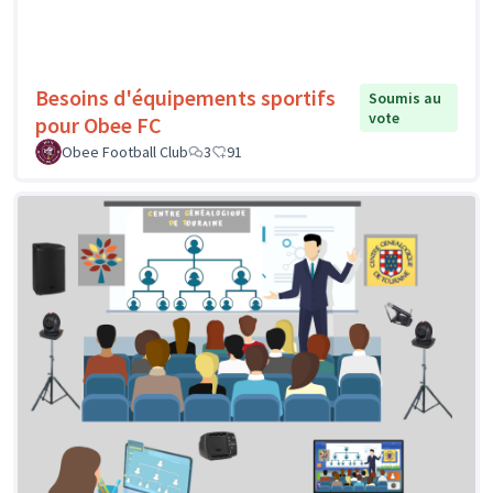
Besoins d'équipements sportifs
Soumis au
vote
pour Obee FC
Obee Football Club
3
91