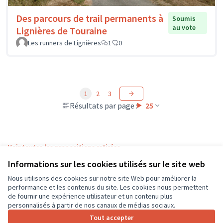
Des parcours de trail permanents à
Soumis
au vote
Lignières de Touraine
Les runners de Lignières
1
0
1
2
3
Résultats par page :
25
Voir toutes les propositions retirées
Informations sur les cookies utilisés sur le site web
Nous utilisons des cookies sur notre site Web pour améliorer la
Conditions d'utilisation
performance et les contenus du site. Les cookies nous permettent
Paramètres des cookies
de fournir une expérience utilisateur et un contenu plus
CD37 sur X
CD37 sur Facebook
CD37 sur Instagram
CD37 sur YouTube
personnalisés à partir de nos canaux de médias sociaux.
(Lien externe)
(Lien externe)
(Lien externe)
(Lien externe)
Tout accepter