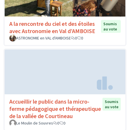
A la rencontre du ciel et des étoiles
Soumis
au vote
avec Astronomie en Val d’AMBOISE
ASTRONOMIE en VAL d'AMBOISE
0
0
Accueillir le public dans la micro-
Soumis
au vote
ferme pédagogique et thérapeutique
de la vallée de Courtineau
Le Moulin de Souvres
0
0