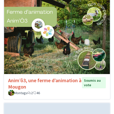
Anim’ô3, une ferme d’animation à
Soumis au
vote
Mougon
Montagu
2
46