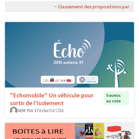
Classement des propositions par :
"Echomobile" Un véhicule pour
Soumis
au vote
sortir de l'isolement
GEM TSA 37 Echo
1
52