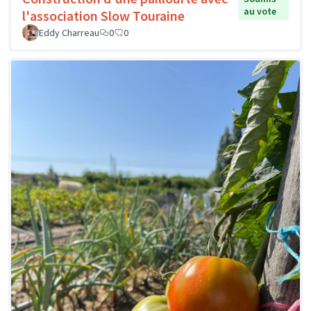
au vote
l'association Slow Touraine
Eddy Charreau
0
0