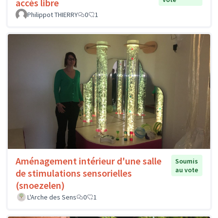
accès libre
Philippot THIERRY
0
1
Aménagement intérieur d'une salle
Soumis
au vote
de stimulations sensorielles
(snoezelen)
L'Arche des Sens
0
1