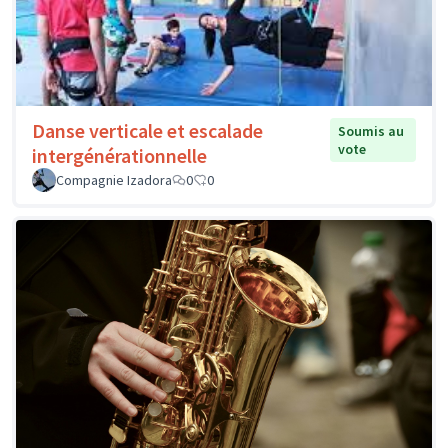
Danse verticale et escalade
Soumis au
vote
intergénérationnelle
Compagnie Izadora
0
0