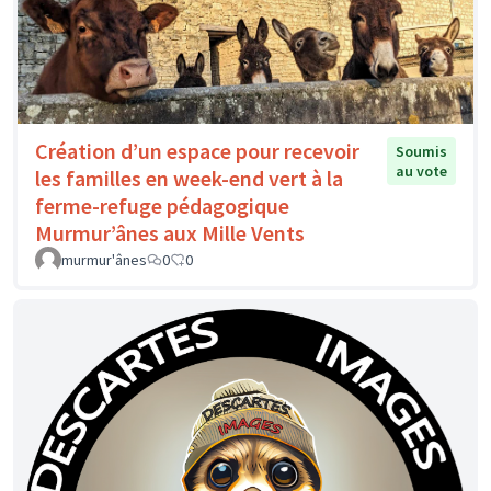
Création d’un espace pour recevoir
Soumis
au vote
les familles en week-end vert à la
ferme-refuge pédagogique
Murmur’ânes aux Mille Vents
murmur'ânes
0
0