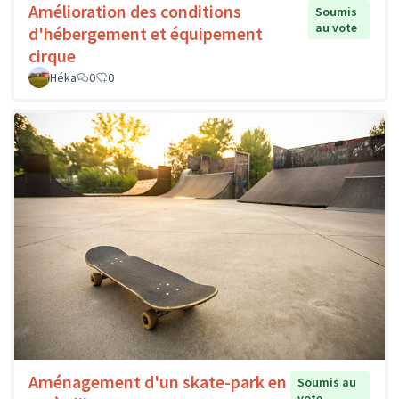
Amélioration des conditions
Soumis
au vote
d'hébergement et équipement
cirque
Héka
0
0
Aménagement d'un skate-park en
Soumis au
vote