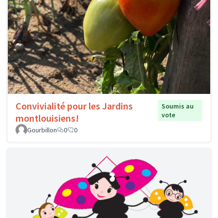
Convivialité pour les Jardins
Soumis au
vote
montlouisiens!
Gourbillon
0
0