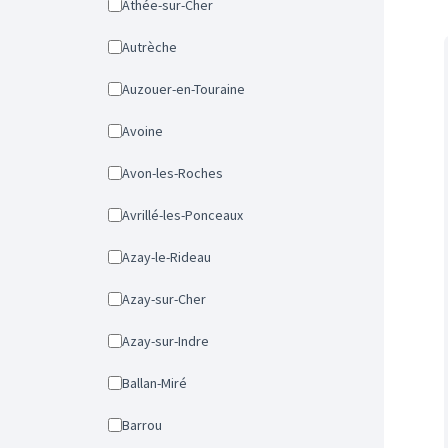
Athée-sur-Cher
Autrèche
Auzouer-en-Touraine
Avoine
Avon-les-Roches
Avrillé-les-Ponceaux
Azay-le-Rideau
Azay-sur-Cher
Azay-sur-Indre
Ballan-Miré
Barrou