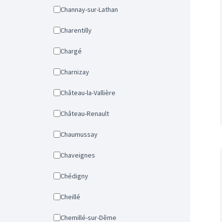
Channay-sur-Lathan
Charentilly
Chargé
Charnizay
Château-la-Vallière
Château-Renault
Chaumussay
Chaveignes
Chédigny
Cheillé
Chemillé-sur-Dême