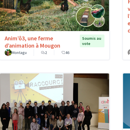
Anim’ô3, une ferme
Soumis au
vote
d’animation à Mougon
Montagu
2
46