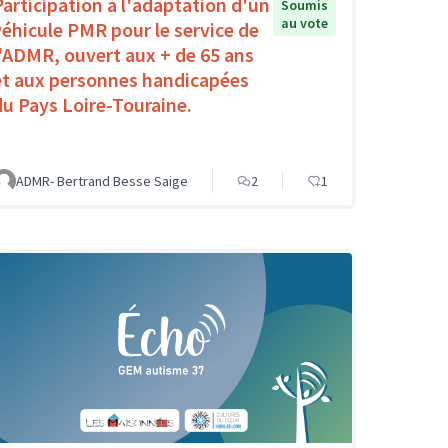
Participation à l'adaptation d'un
Soumis
au vote
véhicule PMR pour le service de
l'ADMR, ouvert aux + de 65 ans
et aux personnes handicapées
du Pays Loire-Touraine.
ADMR- Bertrand Besse Saige
2
1