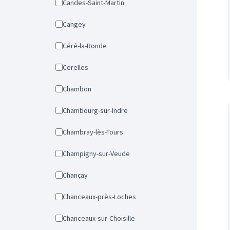
Candes-Saint-Martin
Cangey
Céré-la-Ronde
Cerelles
Chambon
Chambourg-sur-Indre
Chambray-lès-Tours
Champigny-sur-Veude
Chançay
Chanceaux-près-Loches
Chanceaux-sur-Choisille