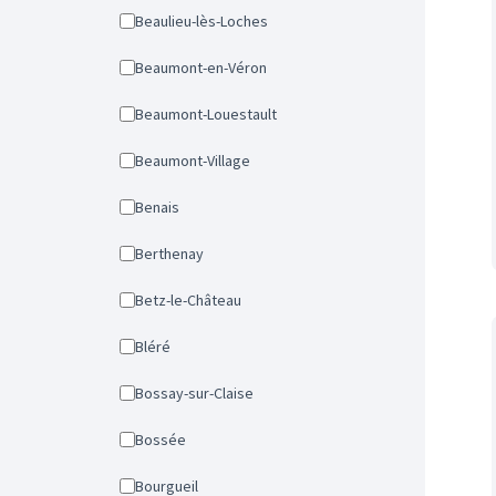
Beaulieu-lès-Loches
Beaumont-en-Véron
Beaumont-Louestault
Beaumont-Village
Benais
Berthenay
Betz-le-Château
Bléré
Bossay-sur-Claise
Bossée
Bourgueil