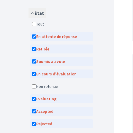
État
Tout
En attente de réponse
Retirée
Soumis au vote
En cours d'évaluation
Non retenue
Evaluating
Accepted
Rejected