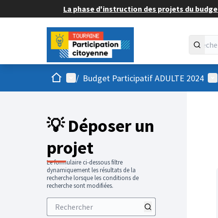
La phase d'instruction des projets du budget
Accueil
Menu principal
Me
/
Budget Participatif ADULTE 2024
💡 Déposer un
projet
Le formulaire ci-dessous filtre
dynamiquement les résultats de la
recherche lorsque les conditions de
recherche sont modifiées.