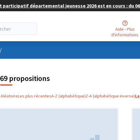
 participatif départemental jeunesse 2026 est en cours : du 06 
Aide - Plus
d'informations
nu utilisateur
/
69 propositions
Aléatoire
Les plus récentes
A-Z (alphabétique)
Z-A (alphabétique inverse)
Le