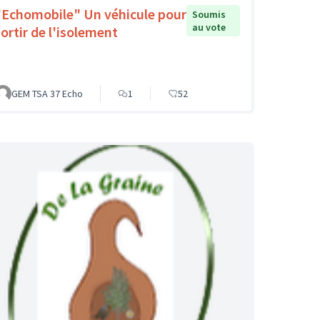
"Echomobile" Un véhicule pour
Soumis
au vote
sortir de l'isolement
GEM TSA 37 Echo
1
52