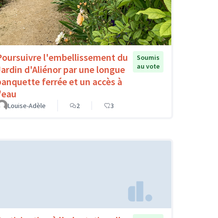
Poursuivre l'embellissement du
Soumis
au vote
Jardin d'Aliénor par une longue
banquette ferrée et un accès à
l'eau
Louise-Adèle
2
3