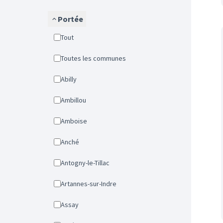
Portée
Tout
Toutes les communes
Abilly
Ambillou
Amboise
Anché
Antogny-le-Tillac
Artannes-sur-Indre
Assay