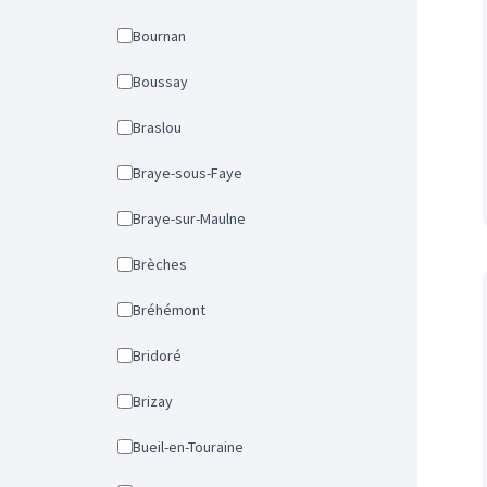
Bournan
Boussay
Braslou
Braye-sous-Faye
Braye-sur-Maulne
Brèches
Bréhémont
Bridoré
Brizay
Bueil-en-Touraine