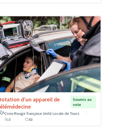
Dotation d’un appareil de
Soumis au
vote
télémédecine
Croix-Rouge française Unité Locale de Tours
3
43