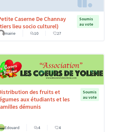
Petite Caserne De Channay
Soumis
au vote
tiers lieu socio culturel)
mairie
10
27
Distribution des fruits et
Soumis
au vote
légumes aux étudiants et les
familles démunis
Edouard
4
4