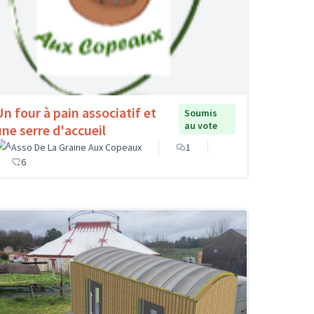
Un four à pain associatif et
Soumis
au vote
une serre d'accueil
Asso De La Graine Aux Copeaux
1
6