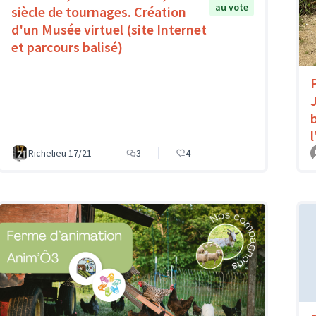
au vote
siècle de tournages. Création
d'un Musée virtuel (site Internet
et parcours balisé)
Richelieu 17/21
3
4