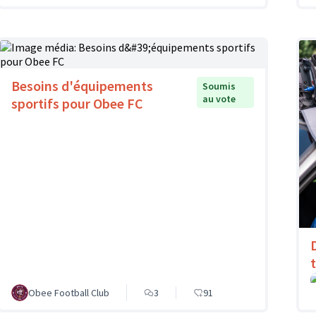
Besoins d'équipements
Soumis
au vote
sportifs pour Obee FC
Obee Football Club
3
91