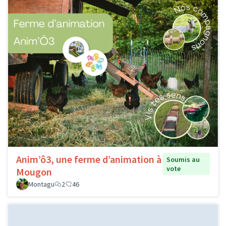
Anim’ô3, une ferme d’animation à
Soumis au
vote
Mougon
Montagu
2
46