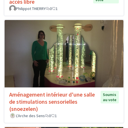
accès libre
Philippot THIERRY
0
1
Aménagement intérieur d'une salle
Soumis
au vote
de stimulations sensorielles
(snoezelen)
L'Arche des Sens
0
1