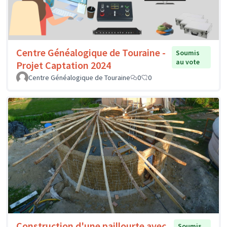
Centre Généalogique de Touraine -
Soumis
au vote
Projet Captation 2024
Centre Généalogique de Touraine
0
0
Construction d'une paillourte avec
Soumis