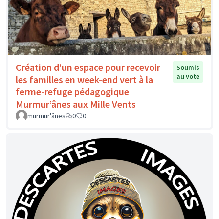
Création d’un espace pour recevoir
Soumis
au vote
les familles en week-end vert à la
ferme-refuge pédagogique
Murmur’ânes aux Mille Vents
murmur'ânes
0
0