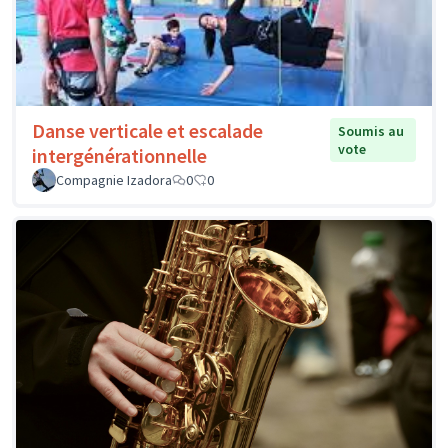
Danse verticale et escalade
Soumis au
vote
intergénérationnelle
Compagnie Izadora
0
0