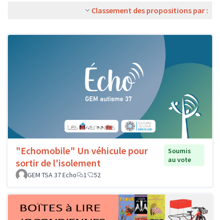
Classement des propositions par :
"Echomobile" Un véhicule pour
Soumis
au vote
sortir de l'isolement
GEM TSA 37 Echo
1
52