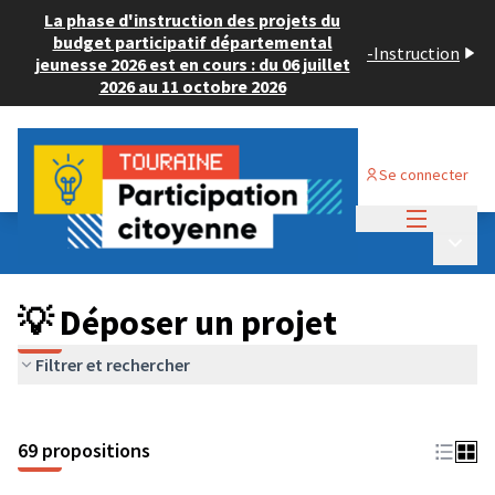
La phase d'instruction des projets du
budget participatif départemental
-
Instruction
jeunesse 2026 est en cours : du 06 juillet
2026 au 11 octobre 2026
Se connecter
Menu princi
Budget Participatif ADULTE 2024
/
Menu p
💡 Déposer un projet
💡 Déposer un projet
Filtrer et rechercher
69 propositions