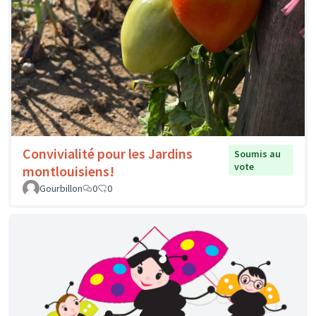
Convivialité pour les Jardins
Soumis au
vote
montlouisiens!
Gourbillon
0
0