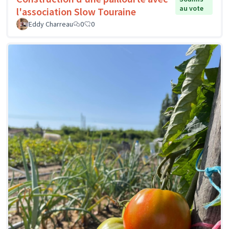
au vote
l'association Slow Touraine
Eddy Charreau
0
0