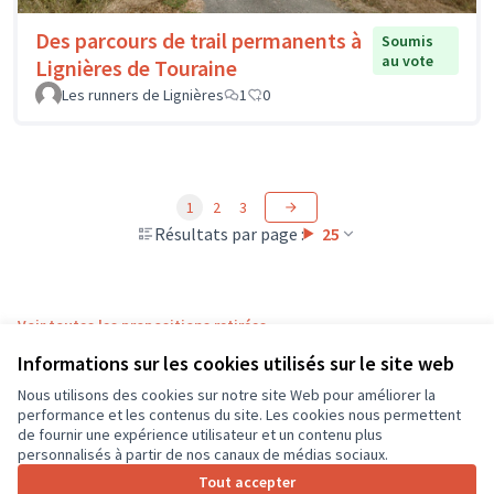
Des parcours de trail permanents à
Soumis
au vote
Lignières de Touraine
Les runners de Lignières
1
0
1
2
3
Résultats par page :
25
Voir toutes les propositions retirées
Informations sur les cookies utilisés sur le site web
Nous utilisons des cookies sur notre site Web pour améliorer la
Conditions d'utilisation
performance et les contenus du site. Les cookies nous permettent
Paramètres des cookies
de fournir une expérience utilisateur et un contenu plus
CD37 sur X
CD37 sur Facebook
CD37 sur Instagram
CD37 sur YouTube
personnalisés à partir de nos canaux de médias sociaux.
(Lien externe)
(Lien externe)
(Lien externe)
(Lien externe)
Tout accepter