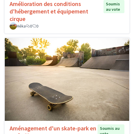
Amélioration des conditions
Soumis
au vote
d'hébergement et équipement
cirque
Héka
0
0
Aménagement d'un skate-park en
Soumis au
vote