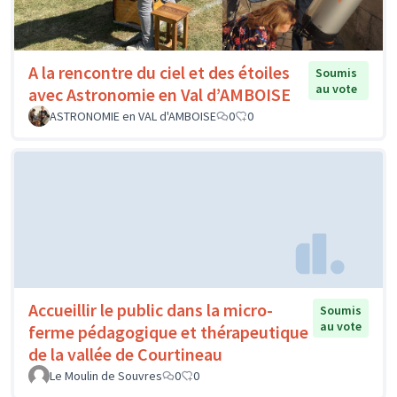
A la rencontre du ciel et des étoiles
Soumis
au vote
avec Astronomie en Val d’AMBOISE
ASTRONOMIE en VAL d'AMBOISE
0
0
Accueillir le public dans la micro-
Soumis
au vote
ferme pédagogique et thérapeutique
de la vallée de Courtineau
Le Moulin de Souvres
0
0