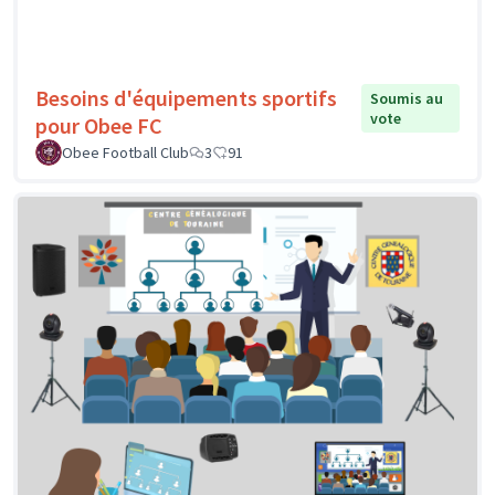
Besoins d'équipements sportifs
Soumis au
vote
pour Obee FC
Obee Football Club
3
91