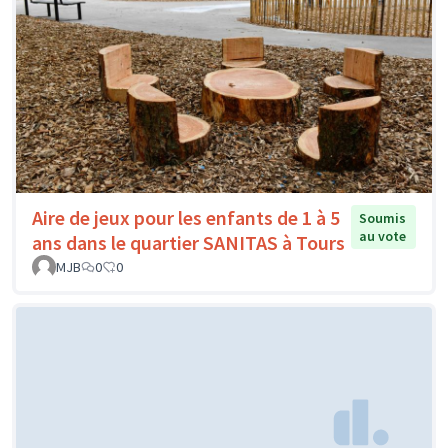
Aire de jeux pour les enfants de 1 à 5
Soumis
au vote
ans dans le quartier SANITAS à Tours
MJB
0
0