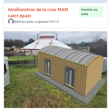
Amélioration de la cour MAM
Soumis au
vote
saint epain
MAM les ptits crapauds
0
2