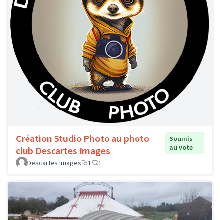
Création Studio Photo au photo
Soumis
au vote
club Descartes Images
Descartes Images
1
1