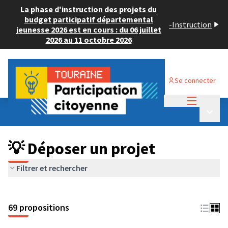
La phase d'instruction des projets du
budget participatif départemental
-
Instruction
jeunesse 2026 est en cours : du 06 juillet
2026 au 11 octobre 2026
Se connecter
Menu princi
Budget Participatif ADULTE 2024
/
Menu p
💡 Déposer un projet
💡 Déposer un projet
Filtrer et rechercher
69 propositions