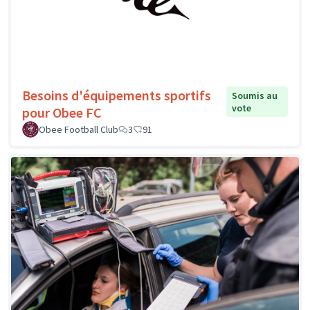
Besoins d'équipements sportifs
Soumis au
vote
pour Obee FC
Obee Football Club
3
91