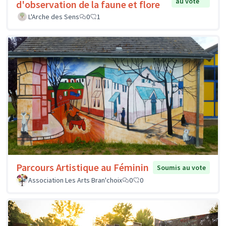
au vote
d'observation de la faune et flore
L'Arche des Sens
0
1
Parcours Artistique au Féminin
Soumis au vote
Association Les Arts Bran'choix
0
0