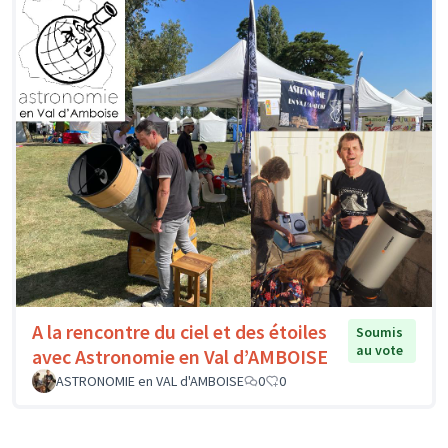
A la rencontre du ciel et des étoiles
Soumis
au vote
avec Astronomie en Val d’AMBOISE
ASTRONOMIE en VAL d'AMBOISE
0
0