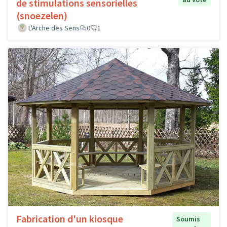
de stimulations sensorielles
(snoezelen)
L'Arche des Sens
0
1
Fabrication d'un kiosque
Soumis