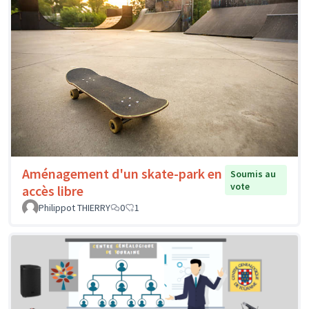
Aménagement d'un skate-park en
Soumis au
vote
accès libre
Philippot THIERRY
0
1