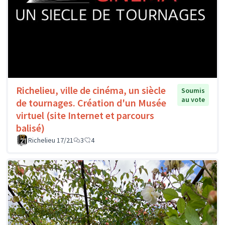
Richelieu, ville de cinéma, un siècle
Soumis
au vote
de tournages. Création d'un Musée
virtuel (site Internet et parcours
balisé)
Richelieu 17/21
3
4