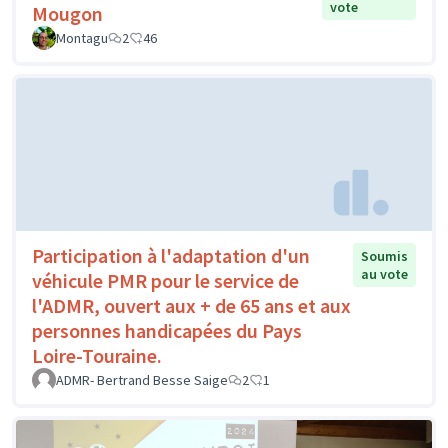
vote
Mougon
Montagu
2
46
Participation à l'adaptation d'un
Soumis
au vote
véhicule PMR pour le service de
l'ADMR, ouvert aux + de 65 ans et aux
personnes handicapées du Pays
Loire-Touraine.
ADMR- Bertrand Besse Saige
2
1