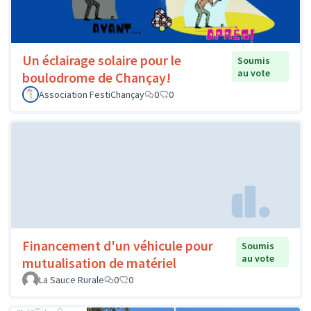
Un éclairage solaire pour le
Soumis
au vote
boulodrome de Chançay!
Association FestiChançay
0
0
Financement d'un véhicule pour
Soumis
au vote
mutualisation de matériel
La Sauce Rurale
0
0