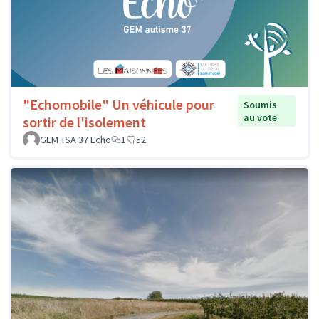
"Echomobile" Un véhicule pour
Soumis
au vote
sortir de l'isolement
GEM TSA 37 Echo
1
52