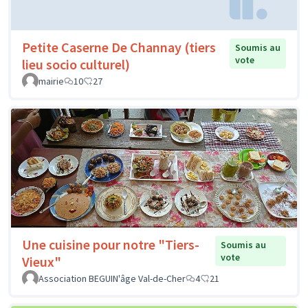
Petite Caserne De Channay (tiers
Soumis au
vote
lieu socio culturel)
mairie
10
27
Une cuisine pour notre "Tiers-
Soumis au
vote
Vieux"
Association BEGUIN'âge Val-de-Cher
4
21