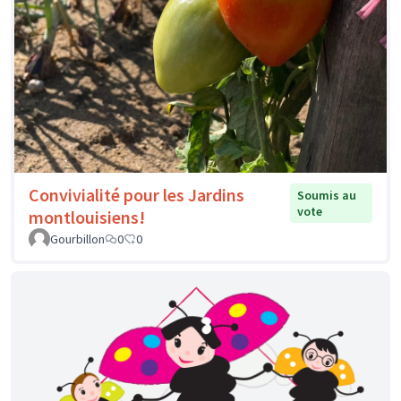
Convivialité pour les Jardins
Soumis au
vote
montlouisiens!
Gourbillon
0
0