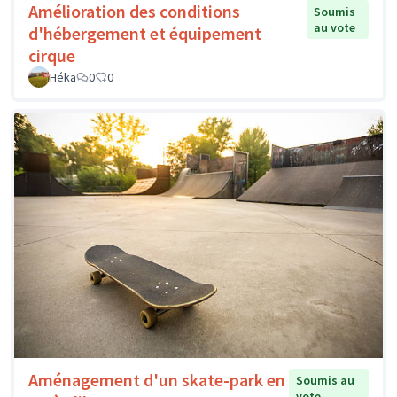
Amélioration des conditions
Soumis
au vote
d'hébergement et équipement
cirque
Héka
0
0
Aménagement d'un skate-park en
Soumis au
vote