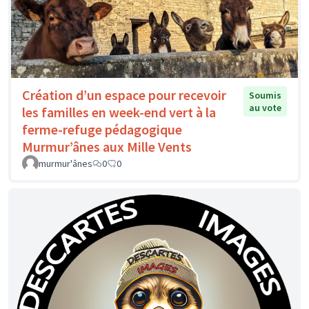
Création d’un espace pour recevoir
Soumis
au vote
les familles en week-end vert à la
ferme-refuge pédagogique
Murmur’ânes aux Mille Vents
murmur'ânes
0
0