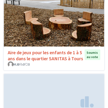
Aire de jeux pour les enfants de 1 à 5
Soumis
au vote
ans dans le quartier SANITAS à Tours
MJB
0
0