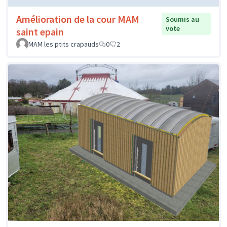
Amélioration de la cour MAM
Soumis au
vote
saint epain
MAM les ptits crapauds
0
2