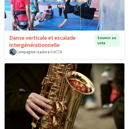
Danse verticale et escalade
Soumis au
vote
intergénérationnelle
Compagnie Izadora
0
0