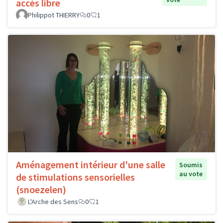
accès libre
Philippot THIERRY
0
1
Aménagement intérieur d'une salle
Soumis
au vote
de stimulations sensorielles
(snoezelen)
L'Arche des Sens
0
1