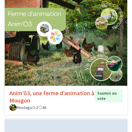
Anim’ô3, une ferme d’animation à
Soumis au
vote
Mougon
Montagu
2
46