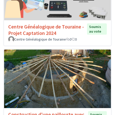
Centre Généalogique de Touraine -
Soumis
au vote
Projet Captation 2024
Centre Généalogique de Touraine
0
0
Construction d'une paillourte avec
Soumis