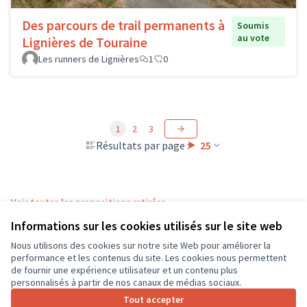
Des parcours de trail permanents à
Soumis
au vote
Lignières de Touraine
Les runners de Lignières
1
0
1
2
3
Résultats par page :
25
Voir toutes les propositions retirées
Informations sur les cookies utilisés sur le site web
Nous utilisons des cookies sur notre site Web pour améliorer la
Conditions d'utilisation
performance et les contenus du site. Les cookies nous permettent
Paramètres des cookies
de fournir une expérience utilisateur et un contenu plus
CD37 sur X
CD37 sur Facebook
CD37 sur Instagram
CD37 sur YouTube
personnalisés à partir de nos canaux de médias sociaux.
(Lien externe)
(Lien externe)
(Lien externe)
(Lien externe)
Tout accepter