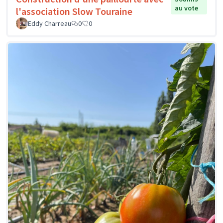
au vote
l'association Slow Touraine
Eddy Charreau
0
0