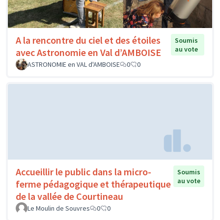
A la rencontre du ciel et des étoiles
Soumis
au vote
avec Astronomie en Val d’AMBOISE
ASTRONOMIE en VAL d'AMBOISE
0
0
Accueillir le public dans la micro-
Soumis
au vote
ferme pédagogique et thérapeutique
de la vallée de Courtineau
Le Moulin de Souvres
0
0