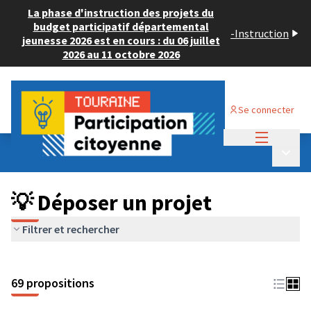
La phase d'instruction des projets du
budget participatif départemental
-
Instruction
jeunesse 2026 est en cours : du 06 juillet
2026 au 11 octobre 2026
Se connecter
Menu princi
Budget Participatif ADULTE 2024
/
Menu p
💡 Déposer un projet
💡 Déposer un projet
Filtrer et rechercher
69 propositions