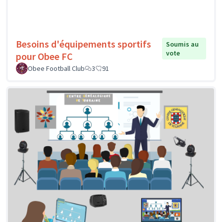
Besoins d'équipements sportifs
Soumis au
vote
pour Obee FC
Obee Football Club
3
91