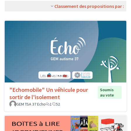
Classement des propositions par :
"Echomobile" Un véhicule pour
Soumis
au vote
sortir de l'isolement
GEM TSA 37 Echo
1
52