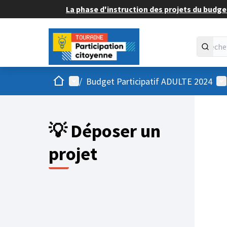
La phase d'instruction des projets du budget
Accueil
Menu principal
Me
/
Budget Participatif ADULTE 2024
💡 Déposer un
projet