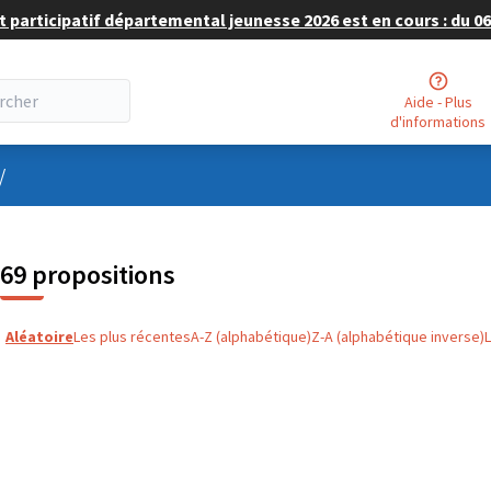
 participatif départemental jeunesse 2026 est en cours : du 06 
Aide - Plus
d'informations
nu utilisateur
/
69 propositions
Aléatoire
Les plus récentes
A-Z (alphabétique)
Z-A (alphabétique inverse)