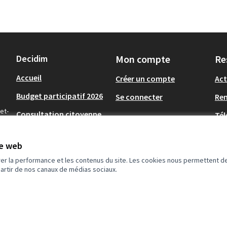
Decidim
Mon compte
Re
Accueil
Créer un compte
Act
Budget participatif 2026
Se connecter
Re
et-
Consultation citoyenne
Tél
solidarités
Op
Archives Budget
te web
Participatif 2020, 2022 et
rer la performance et les contenus du site. Les cookies nous permettent de
2024
partir de nos canaux de médias sociaux.