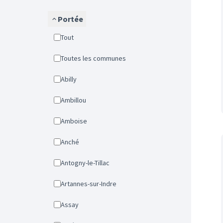
Portée
Tout
Toutes les communes
Abilly
Ambillou
Amboise
Anché
Antogny-le-Tillac
Artannes-sur-Indre
Assay