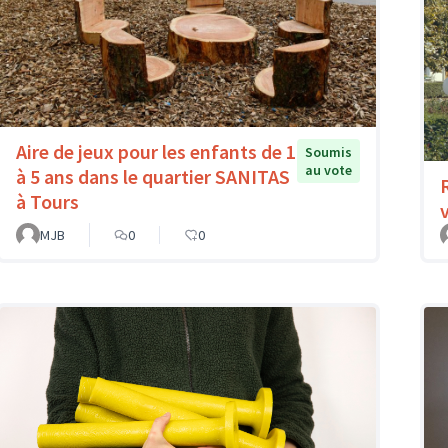
Aire de jeux pour les enfants de 1
Soumis
au vote
à 5 ans dans le quartier SANITAS
à Tours
MJB
0
0