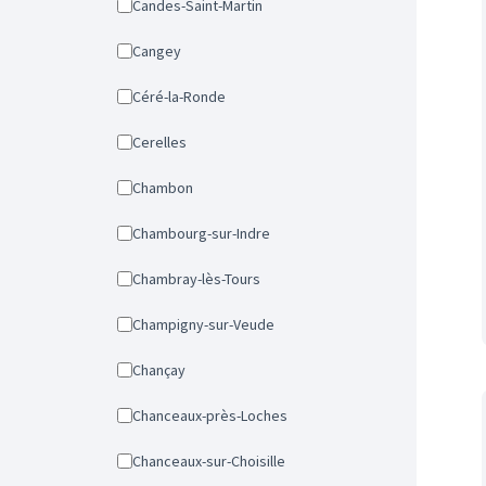
Candes-Saint-Martin
Cangey
Céré-la-Ronde
Cerelles
Chambon
Chambourg-sur-Indre
Chambray-lès-Tours
Champigny-sur-Veude
Chançay
Chanceaux-près-Loches
Chanceaux-sur-Choisille