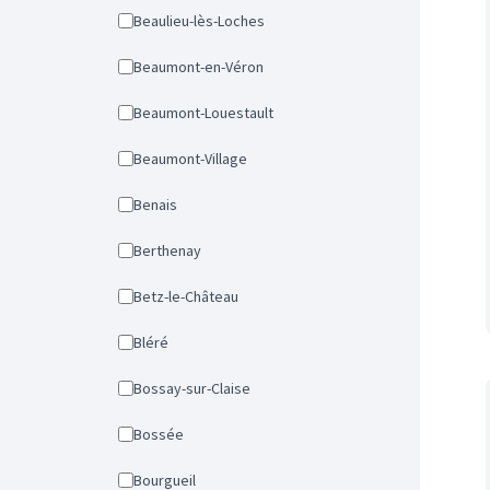
Beaulieu-lès-Loches
Beaumont-en-Véron
Beaumont-Louestault
Beaumont-Village
Benais
Berthenay
Betz-le-Château
Bléré
Bossay-sur-Claise
Bossée
Bourgueil