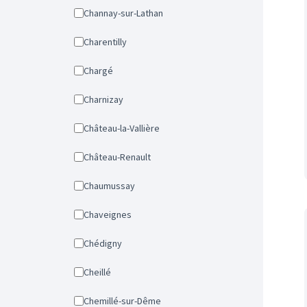
Channay-sur-Lathan
Charentilly
Chargé
Charnizay
Château-la-Vallière
Château-Renault
Chaumussay
Chaveignes
Chédigny
Cheillé
Chemillé-sur-Dême