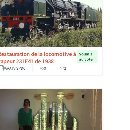
Restauration de la locomotive à
Soumis
au vote
vapeur 231E41 de 1938
AAATV SPDC
0
2