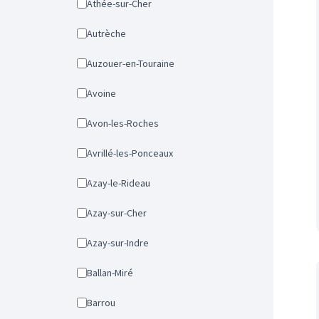
Athée-sur-Cher
Autrèche
Auzouer-en-Touraine
Avoine
Avon-les-Roches
Avrillé-les-Ponceaux
Azay-le-Rideau
Azay-sur-Cher
Azay-sur-Indre
Ballan-Miré
Barrou