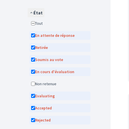
État
Tout
En attente de réponse
Retirée
Soumis au vote
En cours d'évaluation
Non retenue
Evaluating
Accepted
Rejected