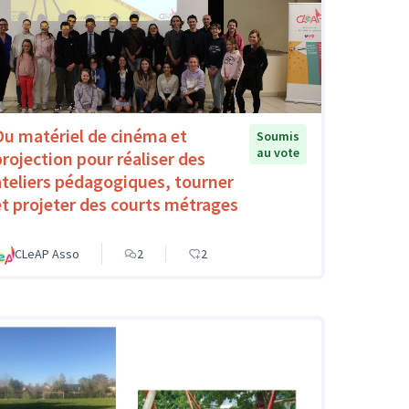
Du matériel de cinéma et
Soumis
au vote
projection pour réaliser des
ateliers pédagogiques, tourner
et projeter des courts métrages
CLeAP Asso
2
2