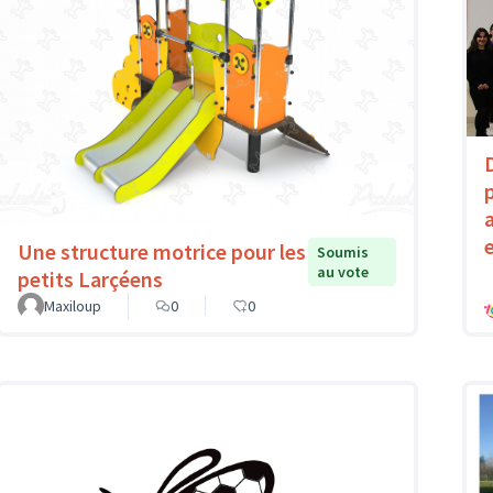
Une structure motrice pour les
Soumis
au vote
petits Larçéens
Maxiloup
0
0