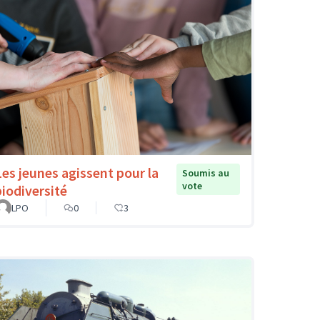
Les jeunes agissent pour la
Soumis au
vote
biodiversité
LPO
0
3