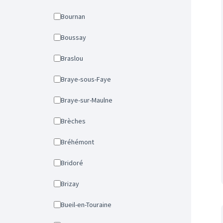
Bournan
Boussay
Braslou
Braye-sous-Faye
Braye-sur-Maulne
Brèches
Bréhémont
Bridoré
Brizay
Bueil-en-Touraine