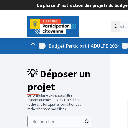
La phase d'instruction des projets du budget
Accueil
Menu principal
Me
/
Budget Participatif ADULTE 2024
💡 Déposer un
projet
Le formulaire ci-dessous filtre
dynamiquement les résultats de la
recherche lorsque les conditions de
recherche sont modifiées.