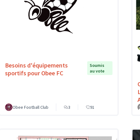
Besoins d'équipements
Soumis
au vote
sportifs pour Obee FC
L
Obee Football Club
3
91