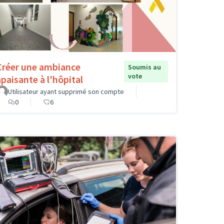
Créer une ambiance
Soumis au
vote
apaisante à l'hôpital
Utilisateur ayant supprimé son compte
0
6