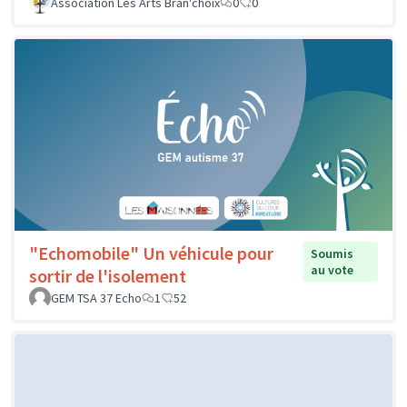
Association Les Arts Bran'choix
0
0
"Echomobile" Un véhicule pour
Soumis
au vote
sortir de l'isolement
GEM TSA 37 Echo
1
52