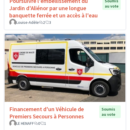
Poursuivre l'embellissement du
Soumis
au vote
Jardin d'Aliénor par une longue
banquette ferrée et un accès à l'eau
Louise-Adèle
2
3
Financement d'un Véhicule de
Soumis
au vote
Premiers Secours à Personnes
LE HENAFF
0
1