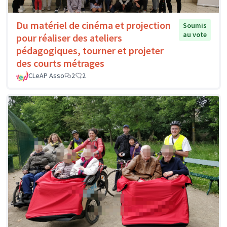
Du matériel de cinéma et projection
Soumis
au vote
pour réaliser des ateliers
pédagogiques, tourner et projeter
des courts métrages
CLeAP Asso
2
2