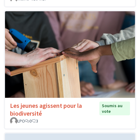
Les jeunes agissent pour la
Soumis au
vote
biodiversité
LPO
0
3