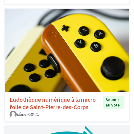
Ludothèque numérique à la micro
Soumis
au vote
folie de Saint-Pierre-des-Corps
Elène
0
1