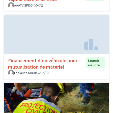
AAATV SPDC
0
2
Financement d'un véhicule pour
Soumis
au vote
mutualisation de matériel
La Sauce Rurale
0
0