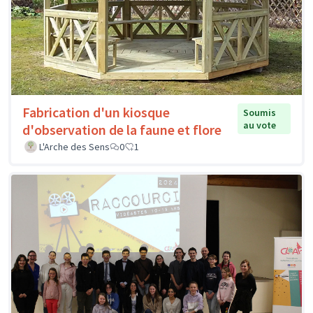
Fabrication d'un kiosque
Soumis
au vote
d'observation de la faune et flore
L'Arche des Sens
0
1