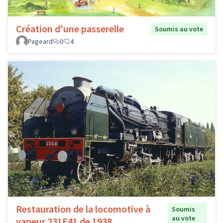
Création d'une passerelle
Soumis au vote
Pageard
0
4
Restauration de la locomotive à
Soumis
au vote
vapeur 231E41 de 1938