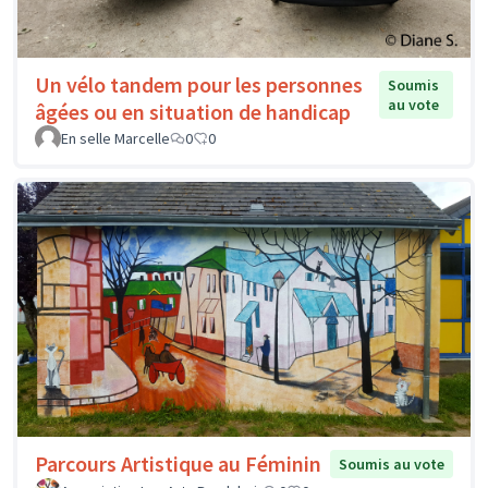
Un vélo tandem pour les personnes
Soumis
au vote
âgées ou en situation de handicap
En selle Marcelle
0
0
Parcours Artistique au Féminin
Soumis au vote