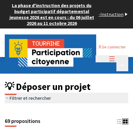
La phase d'instruction des projets du
budget participatif départemental
-
Instruction
jeunesse 2026 est en cours : du 06 juillet
2026 au 11 octobre 2026
Se connecter
Menu princi
Budget Participatif ADULTE 2024
/
Menu p
💡 Déposer un projet
💡 Déposer un projet
Filtrer et rechercher
69 propositions