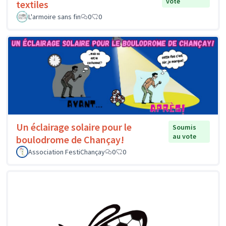
vote
textiles
L'armoire sans fin
0
0
Un éclairage solaire pour le
Soumis
au vote
boulodrome de Chançay!
Association FestiChançay
0
0