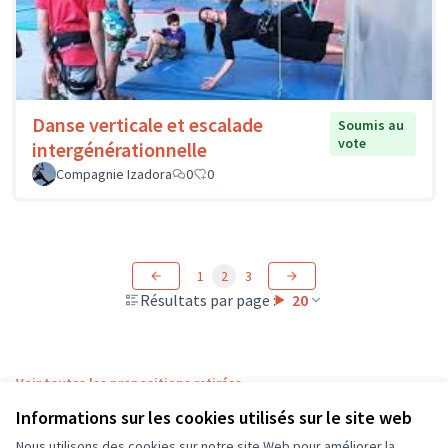
Danse verticale et escalade
Soumis au
vote
intergénérationnelle
Compagnie Izadora
0
0
1
2
3
Résultats par page :
20
Voir toutes les propositions retirées
Informations sur les cookies utilisés sur le site web
Nous utilisons des cookies sur notre site Web pour améliorer la