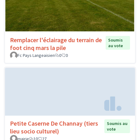
Remplacer l'éclairage du terrain de
Soumis
au vote
foot cinq mars la pile
Fc Pays Langeaisien
0
0
Petite Caserne De Channay (tiers
Soumis au
vote
lieu socio culturel)
mairie
10
27