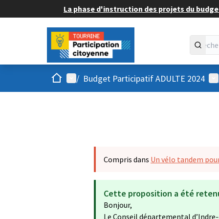
La phase d'instruction des projets du budget
Accueil
Menu principal
Me
/
Budget Participatif ADULTE 2024
Compris dans
Un vélo tandem pour
Cette proposition a été reten
Bonjour,
Le Conseil départemental d’Indre-