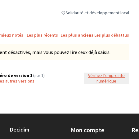
Solidarité et développement local
Filtrer les résultats de la catégorie : Sol
 mieux notés
Les plus récents
Les plus anciens
Les plus débattus
 désactivés, mais vous pouvez lire ceux déjà saisis.
ro de version 1
(sur 1)
Vérifiez l'empreinte
 les autres versions
numérique
Decidim
Mon compte
Re