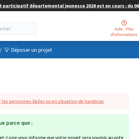
 participatif départemental jeunesse 2026 est en cours : du 06 
Aide - Plus
d'informations
nu utilisateur
/
💡 Déposer un projet
 les personnes âgées ou en situation de handicap
ue parce que :
et-Loire vous informe que votre projet sera soumis au vote