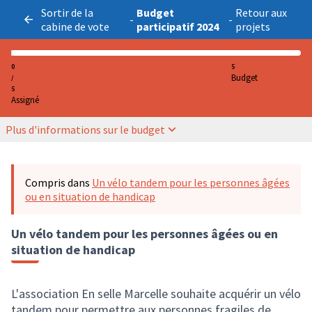
Sortir de la
Budget
Retour aux
-
-
cabine de vote
participatif 2024
projets
0
5
Budget
/
5
Assigné
Plus d'informations sur le budget
Compris dans
Un vélo tandem pour les personnes âgées
ou en situation de handicap
Un vélo tandem pour les personnes âgées ou en
situation de handicap
L'association En selle Marcelle souhaite acquérir un vélo
tandem pour permettre aux personnes fragiles de