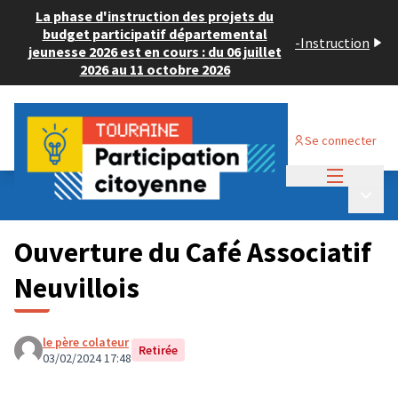
La phase d'instruction des projets du
budget participatif départemental
-
Instruction
jeunesse 2026 est en cours : du 06 juillet
2026 au 11 octobre 2026
Se connecter
Menu princi
Budget Participatif ADULTE 2024
/
Menu p
💡 Déposer un projet
Ouverture du Café Associatif
Neuvillois
le père colateur
Retirée
03/02/2024 17:48