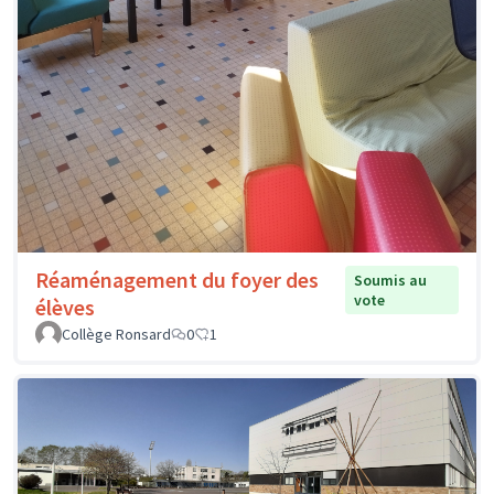
Réaménagement du foyer des
Soumis au
vote
élèves
Collège Ronsard
0
1