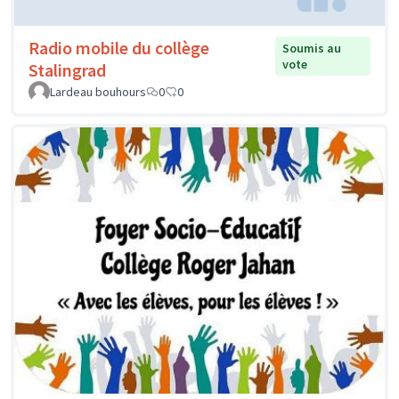
Radio mobile du collège
Soumis au
vote
Stalingrad
Lardeau bouhours
0
0