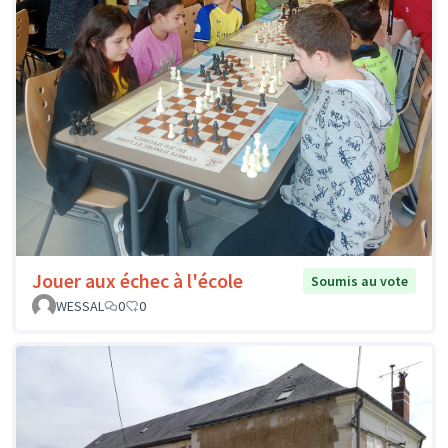
Jouer aux échec à l'école
Soumis au vote
WESSAL
0
0