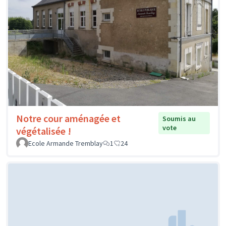
Notre cour aménagée et
Soumis au
vote
végétalisée !
Ecole Armande Tremblay
1
24