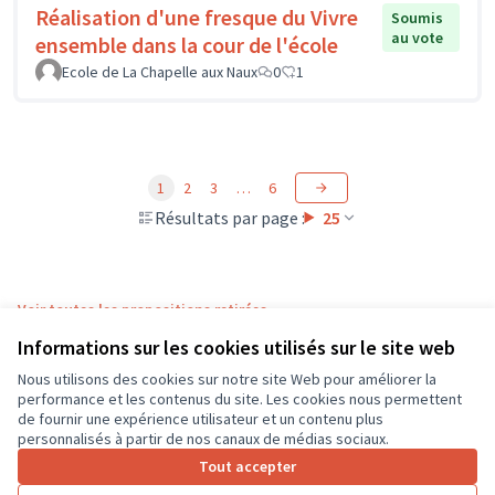
Réalisation d'une fresque du Vivre
Soumis
au vote
ensemble dans la cour de l'école
Ecole de La Chapelle aux Naux
0
1
1
2
3
…
6
Résultats par page :
25
Voir toutes les propositions retirées
Informations sur les cookies utilisés sur le site web
Nous utilisons des cookies sur notre site Web pour améliorer la
Conditions d'utilisation
performance et les contenus du site. Les cookies nous permettent
Paramètres des cookies
de fournir une expérience utilisateur et un contenu plus
CD37 sur X
CD37 sur Facebook
CD37 sur Instagram
CD37 sur YouTube
personnalisés à partir de nos canaux de médias sociaux.
(Lien externe)
(Lien externe)
(Lien externe)
(Lien externe)
Tout accepter