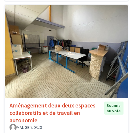
Aménagement deux deux espaces
Soumis
au vote
collaboratifs et de travail en
autonomie
MALIGE
0
0