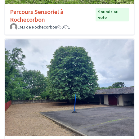
Parcours Sensoriel à
Soumis au
vote
Rochecorbon
CMJ de Rochecorbon
0
1