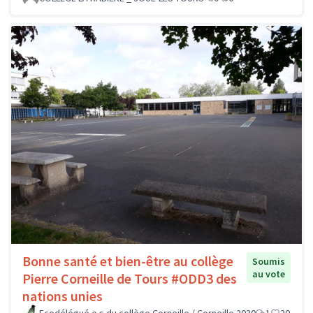
Bonne santé et bien-être au collège
Soumis
au vote
Pierre Corneille de Tours #ODD3 des
nations unies
Ecodélégué.e.s du collège Corneille / Corneille 2030
1
20