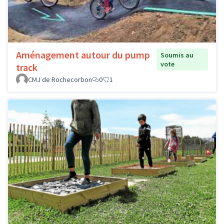
Aménagement autour du pump
Soumis au
vote
track
CMJ de Rochecorbon
0
1