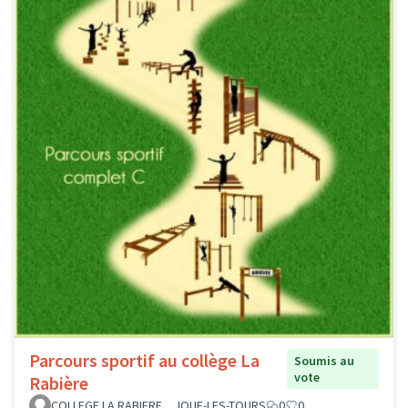
Parcours sportif au collège La
Soumis au
vote
Rabière
COLLEGE LA RABIERE _ JOUE-LES-TOURS
0
0