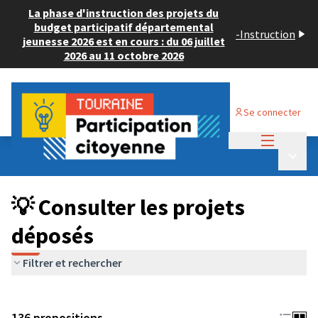
La phase d'instruction des projets du
budget participatif départemental
-
Instruction
jeunesse 2026 est en cours : du 06 juillet
2026 au 11 octobre 2026
Se connecter
Menu princi
Budget Participatif JEUNESSE 2024
/
Menu p
💡 Consulter les projets déposés
💡 Consulter les projets
déposés
Filtrer et rechercher
136 propositions