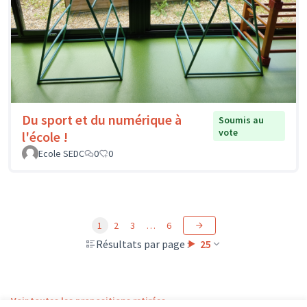
Du sport et du numérique à
Soumis au
vote
l'école !
Ecole SEDC
0
0
1
2
3
…
6
Résultats par page :
25
Voir toutes les propositions retirées