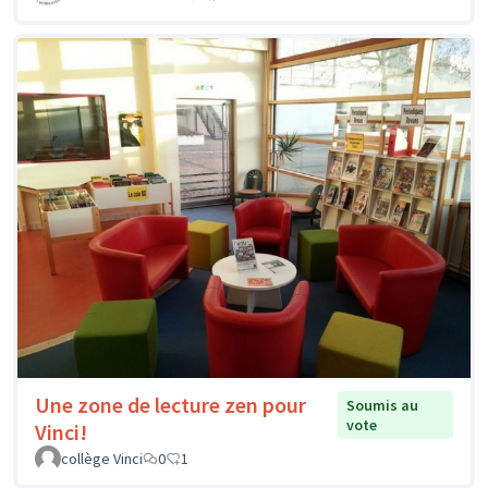
Une zone de lecture zen pour
Soumis au
vote
Vinci!
collège Vinci
0
1