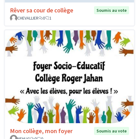
Rêver sa cour de collège
Soumis au vote
CHEVALLIER
0
1
Mon collège, mon foyer
Soumis au vote
NEHLIG
0
0