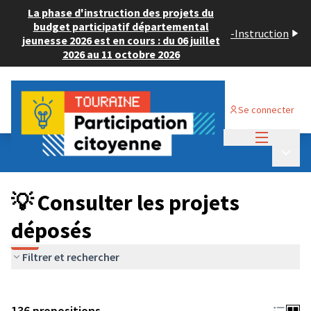
La phase d'instruction des projets du
budget participatif départemental
-
Instruction
jeunesse 2026 est en cours : du 06 juillet
2026 au 11 octobre 2026
Se connecter
Menu princi
Budget Participatif JEUNESSE 2024
/
Menu p
💡 Consulter les projets déposés
💡 Consulter les projets
déposés
Filtrer et rechercher
136 propositions