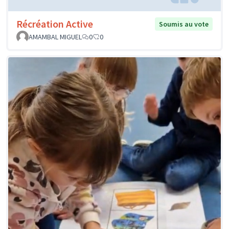
Récréation Active
Soumis au vote
AMAMBAL MIGUEL
0
0