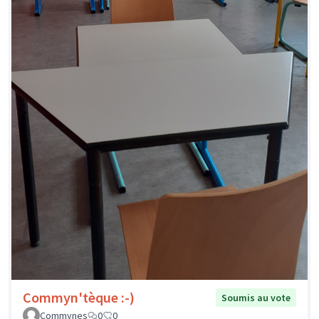
Commyn'tèque :-)
Soumis au vote
Commynes
0
0