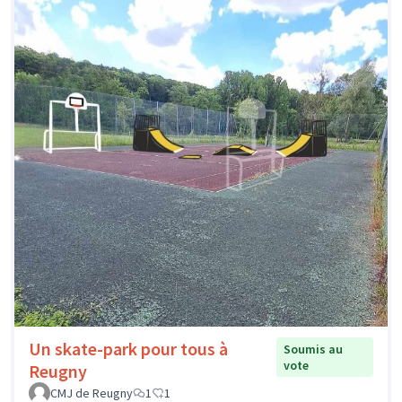
Un skate-park pour tous à
Soumis au
vote
Reugny
CMJ de Reugny
1
1