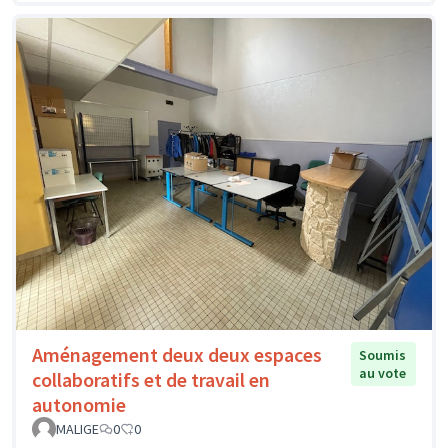
Aménagement deux deux espaces
Soumis
au vote
collaboratifs et de travail en
autonomie
MALIGE
0
0