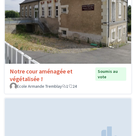
Notre cour aménagée et
Soumis au
vote
végétalisée !
Ecole Armande Tremblay
1
24