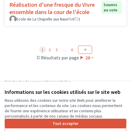
Réalisation d'une fresque du Vivre
Soumis
au vote
ensemble dans la cour de l'école
Ecole de La Chapelle aux Naux
0
1
1
2
3
…
6
Résultats par page :
20
Voir toutes les propositions retirées
Informations sur les cookies utilisés sur le site web
Nous utilisons des cookies sur notre site Web pour améliorer la
Conditions d'utilisation
performance et les contenus du site. Les cookies nous permettent
Paramètres des cookies
de fournir une expérience utilisateur et un contenu plus
CD37 sur X
CD37 sur Facebook
CD37 sur Instagram
CD37 sur YouTube
personnalisés à partir de nos canaux de médias sociaux.
(Lien externe)
(Lien externe)
(Lien externe)
(Lien externe)
Tout accepter