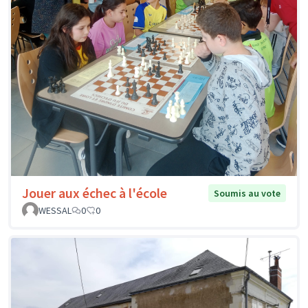
Jouer aux échec à l'école
Soumis au vote
WESSAL
0
0