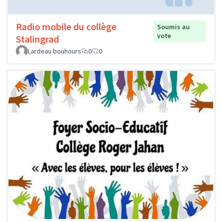
Radio mobile du collège
Soumis au
vote
Stalingrad
Lardeau bouhours
0
0