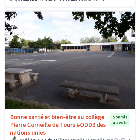
Bonne santé et bien-être au collège
Soumis
au vote
Pierre Corneille de Tours #ODD3 des
nations unies
Ecodélégué.e.s du collège Corneille / Corneille 2030
1
20