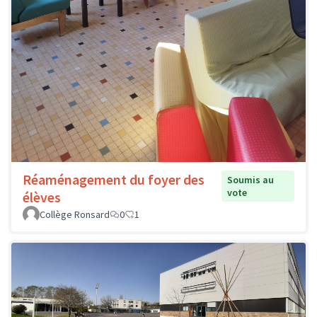
Réaménagement du foyer des
Soumis au
vote
élèves
Collège Ronsard
0
1