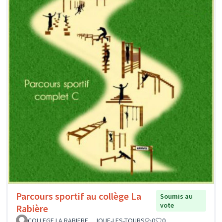
Parcours sportif au collège La
Soumis au
vote
Rabière
COLLEGE LA RABIERE _ JOUE-LES-TOURS
0
0