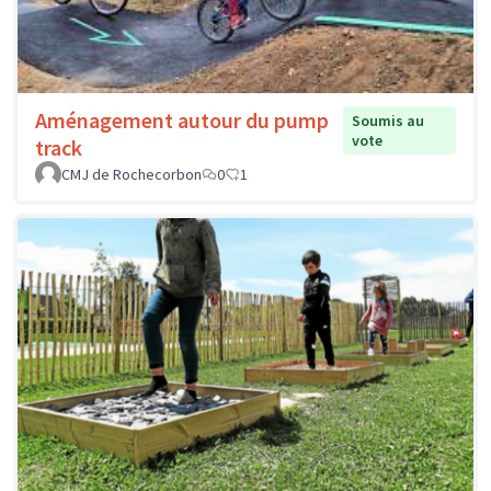
Aménagement autour du pump
Soumis au
vote
track
CMJ de Rochecorbon
0
1