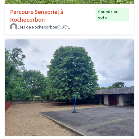
Parcours Sensoriel à
Soumis au
vote
Rochecorbon
CMJ de Rochecorbon
0
1