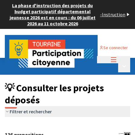
La phase d'instruction des projets du
budget participatif départemental
-
Instruction
jeunesse 2026 est en cours : du 06 juillet
2026 au 11 octobre 2026
Se connecter
Menu princi
Budget Participatif JEUNESSE 2024
/
Menu p
💡 Consulter les projets déposés
💡 Consulter les projets
déposés
Filtrer et rechercher
136 propositions