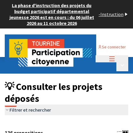
La phase d'instruction des projets du
budget participatif départemental
-
Instruction
jeunesse 2026 est en cours : du 06 juillet
2026 au 11 octobre 2026
Se connecter
Menu princi
Budget Participatif JEUNESSE 2024
/
Menu p
💡 Consulter les projets déposés
💡 Consulter les projets
déposés
Filtrer et rechercher
136 propositions