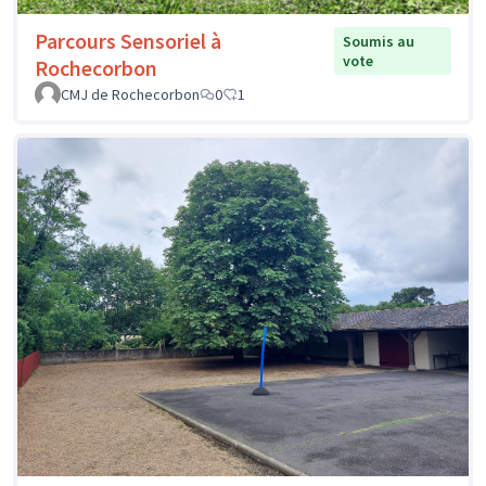
Parcours Sensoriel à
Soumis au
vote
Rochecorbon
CMJ de Rochecorbon
0
1