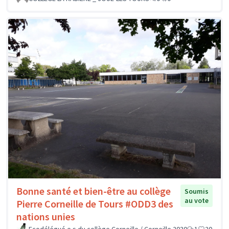
Bonne santé et bien-être au collège
Soumis
au vote
Pierre Corneille de Tours #ODD3 des
nations unies
Ecodélégué.e.s du collège Corneille / Corneille 2030
1
20