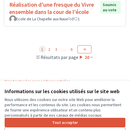
Réalisation d'une fresque du Vivre
Soumis
au vote
ensemble dans la cour de l'école
Ecole de La Chapelle aux Naux
0
1
1
2
3
…
6
Résultats par page :
20
Voir toutes les propositions retirées
Informations sur les cookies utilisés sur le site web
Nous utilisons des cookies sur notre site Web pour améliorer la
Conditions d'utilisation
performance et les contenus du site. Les cookies nous permettent
Paramètres des cookies
de fournir une expérience utilisateur et un contenu plus
CD37 sur X
CD37 sur Facebook
CD37 sur Instagram
CD37 sur YouTube
personnalisés à partir de nos canaux de médias sociaux.
(Lien externe)
(Lien externe)
(Lien externe)
(Lien externe)
Tout accepter