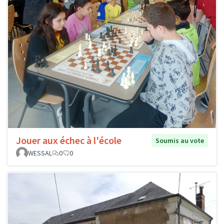
Jouer aux échec à l'école
Soumis au vote
WESSAL
0
0