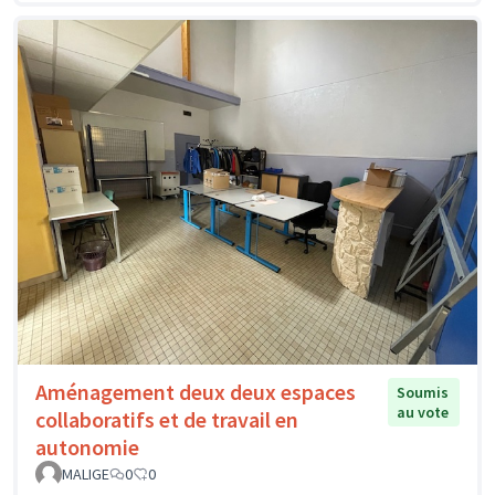
Aménagement deux deux espaces
Soumis
au vote
collaboratifs et de travail en
autonomie
MALIGE
0
0