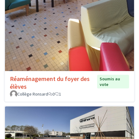
Réaménagement du foyer des
Soumis au
vote
élèves
Collège Ronsard
0
1