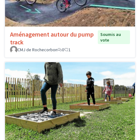
Aménagement autour du pump
Soumis au
vote
track
CMJ de Rochecorbon
0
1