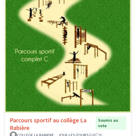
Parcours sportif au collège La
Soumis au
vote
Rabière
COLLEGE LA RABIERE _ JOUE-LES-TOURS
0
0