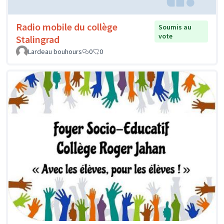
Radio mobile du collège
Soumis au
vote
Stalingrad
Lardeau bouhours
0
0