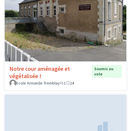
Notre cour aménagée et
Soumis au
vote
végétalisée !
Ecole Armande Tremblay
1
24