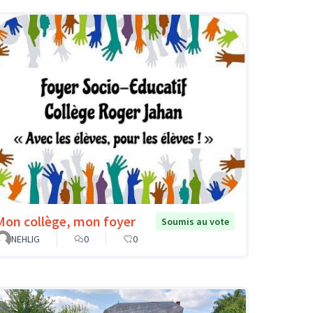
Mon collège, mon foyer
Soumis au vote
NEHLIG
0
0