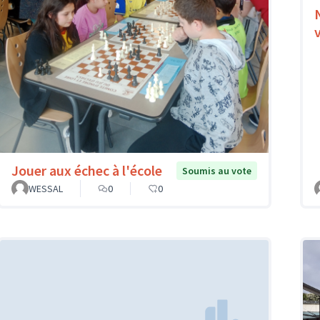
Jouer aux échec à l'école
Soumis au vote
WESSAL
0
0