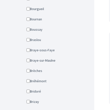
Bourgueil
Bournan
Boussay
Braslou
Braye-sous-Faye
Braye-sur-Maulne
Brèches
Bréhémont
Bridoré
Brizay