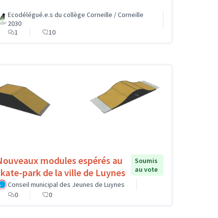
Ecodélégué.e.s du collège Corneille / Corneille
2030
1
10
Nouveaux modules espérés au
Soumis
au vote
skate-park de la ville de Luynes
Conseil municipal des Jeunes de Luynes
0
0