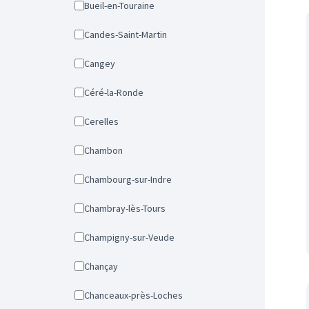
Bueil-en-Touraine
Candes-Saint-Martin
Cangey
Céré-la-Ronde
Cerelles
Chambon
Chambourg-sur-Indre
Chambray-lès-Tours
Champigny-sur-Veude
Chançay
Chanceaux-près-Loches