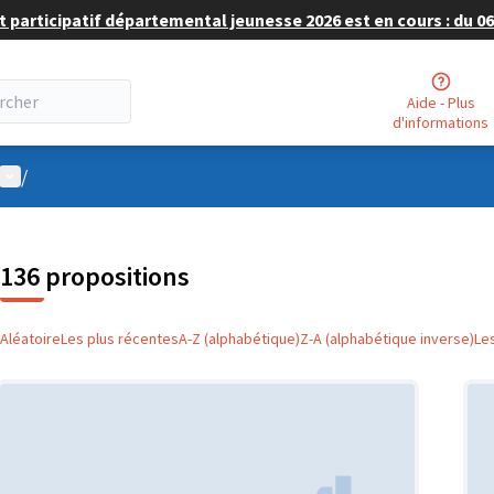
 participatif départemental jeunesse 2026 est en cours : du 06 
Aide - Plus
d'informations
Menu utilisateur
/
136 propositions
Aléatoire
Les plus récentes
A-Z (alphabétique)
Z-A (alphabétique inverse)
Le