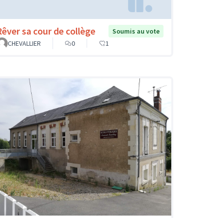
Rêver sa cour de collège
Soumis au vote
CHEVALLIER
0
1