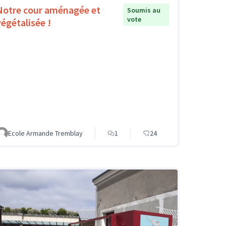
Notre cour aménagée et
Soumis au
vote
végétalisée !
Ecole Armande Tremblay
1
24