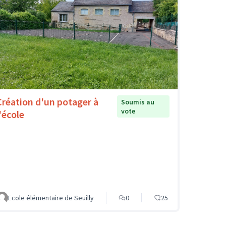
Création d'un potager à
Soumis au
vote
'école
Ecole élémentaire de Seuilly
0
25