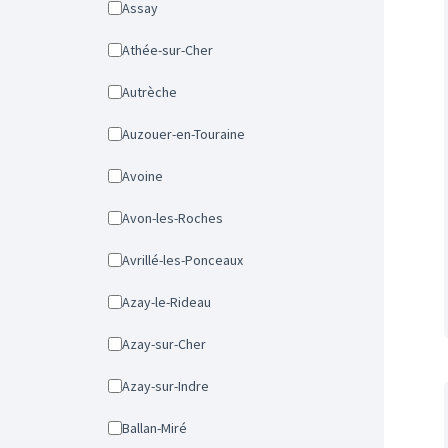
Assay
Athée-sur-Cher
Autrèche
Auzouer-en-Touraine
Avoine
Avon-les-Roches
Avrillé-les-Ponceaux
Azay-le-Rideau
Azay-sur-Cher
Azay-sur-Indre
Ballan-Miré