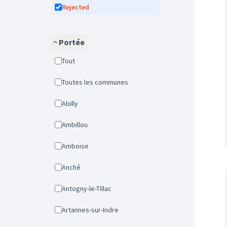
Rejected
Portée
Tout
Toutes les communes
Abilly
Ambillou
Amboise
Anché
Antogny-le-Tillac
Artannes-sur-Indre