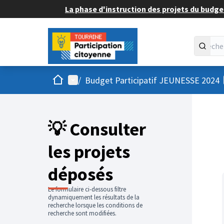
La phase d'instruction des projets du budget
Accueil
Menu principal
/
Budget Participatif JEUNESSE 2024
💡 Consulter
les projets
déposés
Le formulaire ci-dessous filtre
dynamiquement les résultats de la
recherche lorsque les conditions de
recherche sont modifiées.