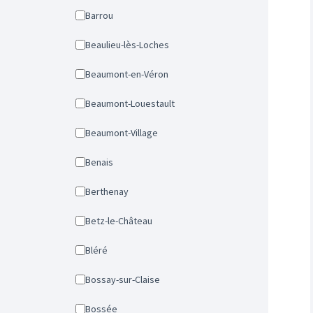
Barrou
Beaulieu-lès-Loches
Beaumont-en-Véron
Beaumont-Louestault
Beaumont-Village
Benais
Berthenay
Betz-le-Château
Bléré
Bossay-sur-Claise
Bossée