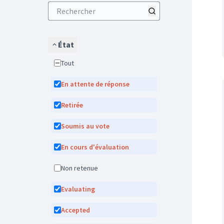
État
Tout
En attente de réponse
Retirée
Soumis au vote
En cours d'évaluation
Non retenue
Evaluating
Accepted