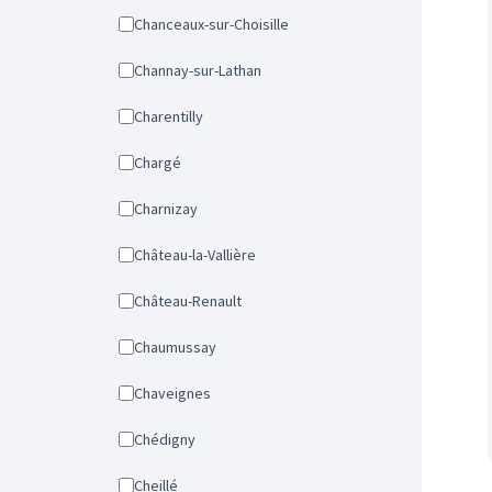
Chanceaux-sur-Choisille
Channay-sur-Lathan
Charentilly
Chargé
Charnizay
Château-la-Vallière
Château-Renault
Chaumussay
Chaveignes
Chédigny
Cheillé