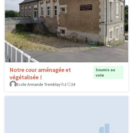
Notre cour aménagée et
Soumis au
vote
végétalisée !
Ecole Armande Tremblay
1
24