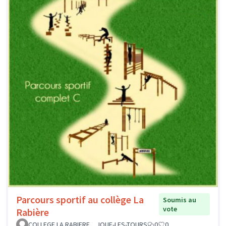
Parcours sportif au collège La
Soumis au
vote
Rabière
COLLEGE LA RABIERE _ JOUE-LES-TOURS
0
0