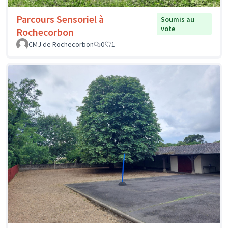
Parcours Sensoriel à
Soumis au
vote
Rochecorbon
CMJ de Rochecorbon
0
1