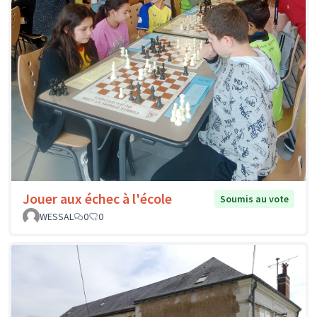
Jouer aux échec à l'école
Soumis au vote
WESSAL
0
0