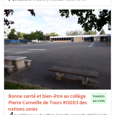
Bonne santé et bien-être au collège
Soumis
au vote
Pierre Corneille de Tours #ODD3 des
nations unies
Ecodélégué.e.s du collège Corneille / Corneille 2030
1
20