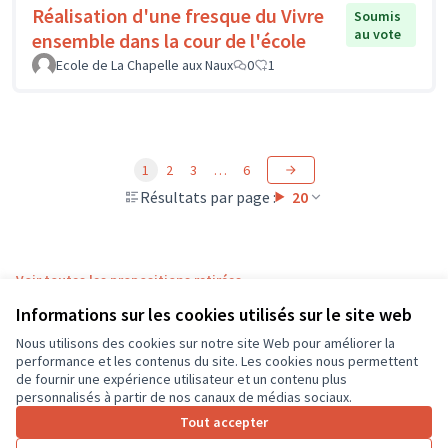
Réalisation d'une fresque du Vivre
Soumis
au vote
ensemble dans la cour de l'école
Ecole de La Chapelle aux Naux
0
1
1
2
3
…
6
Résultats par page :
20
Voir toutes les propositions retirées
Informations sur les cookies utilisés sur le site web
Nous utilisons des cookies sur notre site Web pour améliorer la
Conditions d'utilisation
performance et les contenus du site. Les cookies nous permettent
Paramètres des cookies
de fournir une expérience utilisateur et un contenu plus
CD37 sur X
CD37 sur Facebook
CD37 sur Instagram
CD37 sur YouTube
personnalisés à partir de nos canaux de médias sociaux.
(Lien externe)
(Lien externe)
(Lien externe)
(Lien externe)
Tout accepter