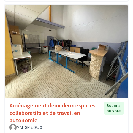
Aménagement deux deux espaces
Soumis
au vote
collaboratifs et de travail en
autonomie
MALIGE
0
0