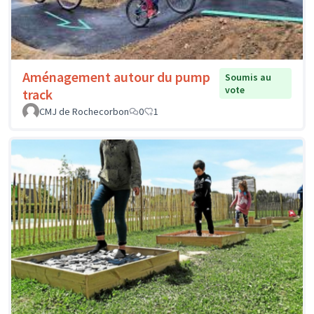
Aménagement autour du pump
Soumis au
vote
track
CMJ de Rochecorbon
0
1