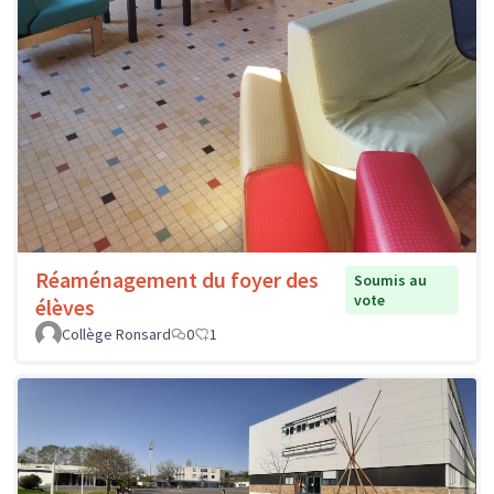
Réaménagement du foyer des
Soumis au
vote
élèves
Collège Ronsard
0
1