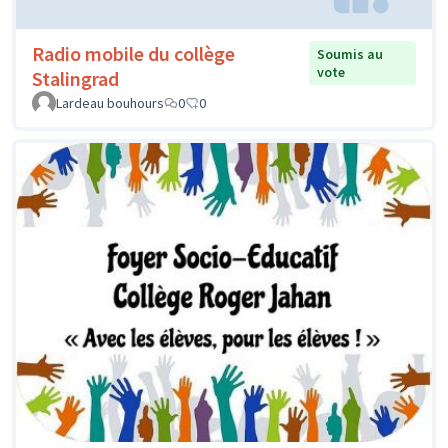
Radio mobile du collège
Soumis au
vote
Stalingrad
Lardeau bouhours
0
0