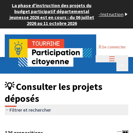
La phase d'instruction des projets du
budget participatif départemental
-
Instruction
jeunesse 2026 est en cours : du 06 juillet
2026 au 11 octobre 2026
Se connecter
Menu princi
Budget Participatif JEUNESSE 2024
/
Menu p
💡 Consulter les projets déposés
💡 Consulter les projets
déposés
Filtrer et rechercher
136 propositions