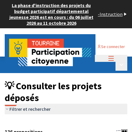
La phase d'instruction des projets du
budget participatif départemental
-
Instruction
jeunesse 2026 est en cours : du 06 juillet
2026 au 11 octobre 2026
Se connecter
Menu princi
Budget Participatif JEUNESSE 2024
/
Menu p
💡 Consulter les projets déposés
💡 Consulter les projets
déposés
Filtrer et rechercher
136 propositions