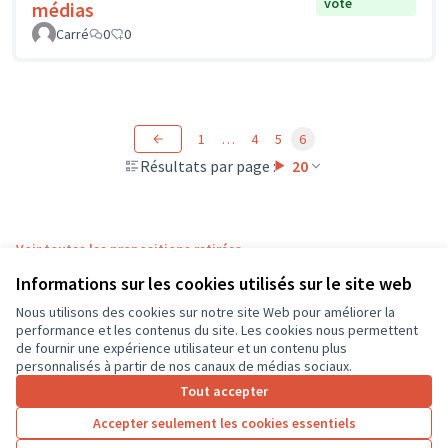
vote
médias
Carré
0
0
1
…
4
5
6
Résultats par page :
20
Voir toutes les propositions retirées
Informations sur les cookies utilisés sur le site web
Nous utilisons des cookies sur notre site Web pour améliorer la
Conditions d'utilisation
performance et les contenus du site. Les cookies nous permettent
Paramètres des cookies
de fournir une expérience utilisateur et un contenu plus
CD37 sur X
CD37 sur Facebook
CD37 sur Instagram
CD37 sur YouTube
personnalisés à partir de nos canaux de médias sociaux.
(Lien externe)
(Lien externe)
(Lien externe)
(Lien externe)
Tout accepter
Accepter seulement les cookies essentiels
Licence Cre
(Lien extern