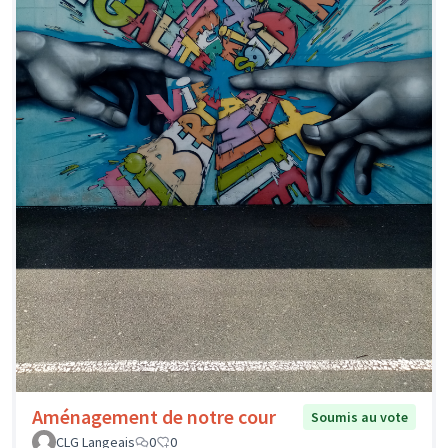
Aménagement de notre cour
Soumis au vote
CLG Langeais
0
0