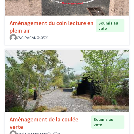
Aménagement du coin lecture en
Soumis au
vote
plein air
CVC RACAN
0
1
Aménagement de la coulée
Soumis au
vote
verte