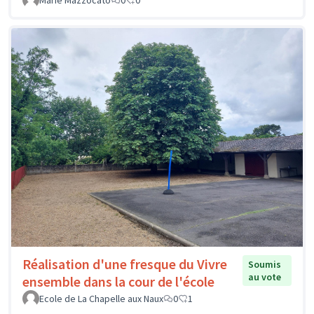
Marie Mazzocato
0
0
Réalisation d'une fresque du Vivre
Soumis
au vote
ensemble dans la cour de l'école
Ecole de La Chapelle aux Naux
0
1