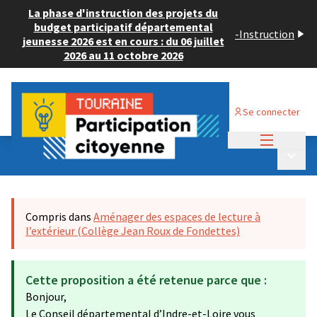
La phase d'instruction des projets du
budget participatif départemental
-
Instruction
jeunesse 2026 est en cours : du 06 juillet
2026 au 11 octobre 2026
Se connecter
Menu princi
Budget Participatif JEUNESSE 2024
/
Menu p
💡 Consulter les projets déposés
Compris dans
Aménager des espaces de lecture à
l’extérieur (Collège Jean Roux de Fondettes)
Cette proposition a été retenue parce que :
Bonjour,
Le Conseil départemental d’Indre-et-Loire vous