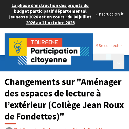
La phase d'instruction des projets du
budget participatif départemental
-
Instruction
jeunesse 2026 est en cours : du 06 juillet
2026 au 11 octobre 2026
Se connecter
Menu princi
Budget Participatif JEUNESSE 2024
/
Menu p
💡 Consulter les projets déposés
Changements sur "Aménager
des espaces de lecture à
l’extérieur (Collège Jean Roux
de Fondettes)"