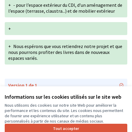
+
- pour l’espace extérieur du CDI, d’un aménagement de
l’espace (terrasse, claustra...) et de mobilier extérieur
+
+
Nous espérons que vous retiendrez notre projet et que
nous pourrons profiter des livres dans de nouveaux
espaces variés.
Version 1 de 1
Informations sur les cookies utilisés sur le site web
Nous utilisons des cookies sur notre site Web pour améliorer la
Conditions d'utilisation
performance et les contenus du site. Les cookies nous permettent
Paramètres des cookies
de fournir une expérience utilisateur et un contenu plus
CD37 sur X
CD37 sur Facebook
CD37 sur Instagram
CD37 sur YouTube
personnalisés à partir de nos canaux de médias sociaux.
(Lien externe)
(Lien externe)
(Lien externe)
(Lien externe)
Tout accepter