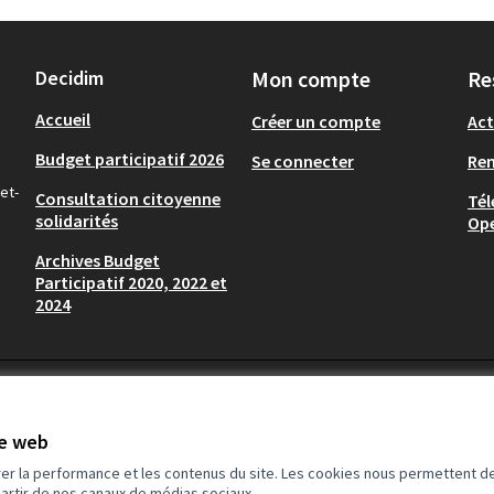
Decidim
Mon compte
Re
Accueil
Créer un compte
Act
Budget participatif 2026
Se connecter
Re
et-
Consultation citoyenne
Tél
solidarités
Op
Archives Budget
Participatif 2020, 2022 et
2024
te web
rer la performance et les contenus du site. Les cookies nous permettent de
partir de nos canaux de médias sociaux.