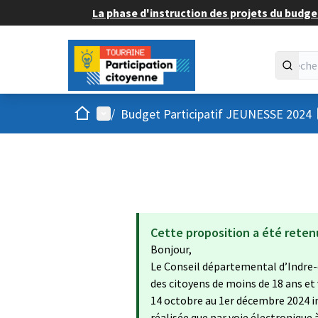
La phase d'instruction des projets du budget
Accueil
Menu principal
/
Budget Participatif JEUNESSE 2024
Cette proposition a été reten
Bonjour,
Le Conseil départemental d’Indre-
des citoyens de moins de 18 ans et
14 octobre au 1er décembre 2024 in
réalisée que par voie électronique 