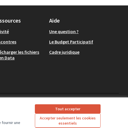
ssources
Aide
ivité
Une question ?
ncontres
Le Budget Participatif
écharger les fichiers
Cadre juridique
en Data
CD37 sur X
CD37 sur Facebook
CD37 sur Instagram
CD37 sur YouTube
Tout accepter
(Lien externe)
(Lien externe)
(Lien externe)
(Lien externe)
Accepter seulement les cookies
 fournir une
essentiels