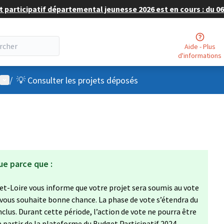
 participatif départemental jeunesse 2026 est en cours : du 06 
Aide - Plus
d'informations
Menu utilisateur
/
💡 Consulter les projets déposés
ue parce que :
et-Loire vous informe que votre projet sera soumis au vote
 vous souhaite bonne chance. La phase de vote s’étendra du
clus. Durant cette période, l’action de vote ne pourra être
à partir de la plateforme du Budget Participatif 2024,