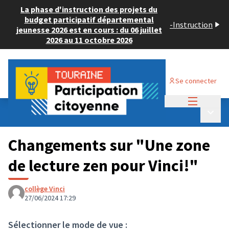
La phase d'instruction des projets du
budget participatif départemental
-
Instruction
jeunesse 2026 est en cours : du 06 juillet
2026 au 11 octobre 2026
Se connecter
Menu princi
Budget Participatif JEUNESSE 2024
/
Menu p
💡 Consulter les projets déposés
Changements sur "Une zone
de lecture zen pour Vinci!"
collège Vinci
27/06/2024 17:29
Sélectionner le mode de vue :