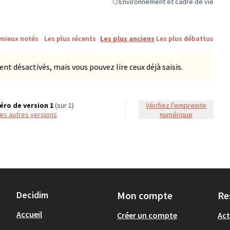
Environnement et cadre de vie
Filtrer les résultats de la catégorie :
 mieux notés
Les plus récents
Les plus anciens
Les plus débattus
 désactivés, mais vous pouvez lire ceux déjà saisis.
ro de version 1
(sur 1)
Vérifiez l'empreinte
 les autres versions
numérique
Decidim
Mon compte
Re
Accueil
Créer un compte
Act