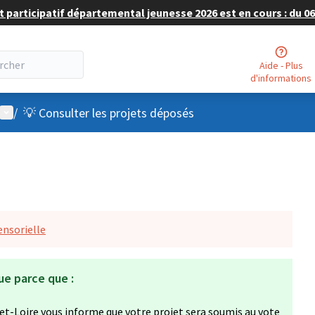
 participatif départemental jeunesse 2026 est en cours : du 06 
Aide - Plus
d'informations
Menu utilisateur
/
💡 Consulter les projets déposés
ensorielle
ue parce que :
et-Loire vous informe que votre projet sera soumis au vote