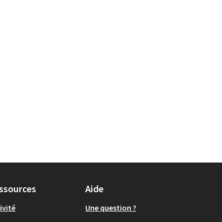
 Environnement et cadre de vie
ssources
Aide
ivité
Une question ?