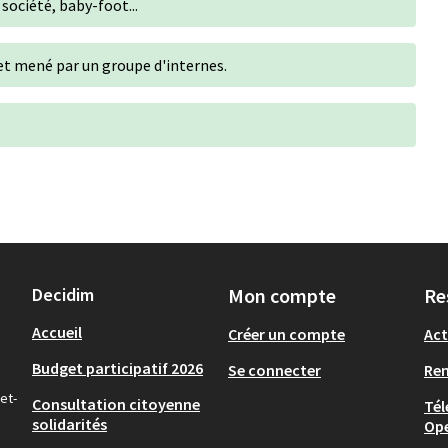
 société, baby-foot...
t mené par un groupe d'internes.
Decidim
Mon compte
Re
Accueil
Créer un compte
Act
Budget participatif 2026
Se connecter
Re
et-
Consultation citoyenne
Tél
solidarités
Op