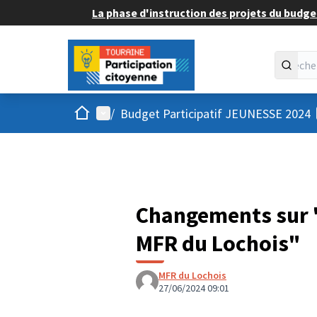
La phase d'instruction des projets du budget
Accueil
Menu principal
/
Budget Participatif JEUNESSE 2024
Changements sur 
MFR du Lochois"
MFR du Lochois
27/06/2024 09:01