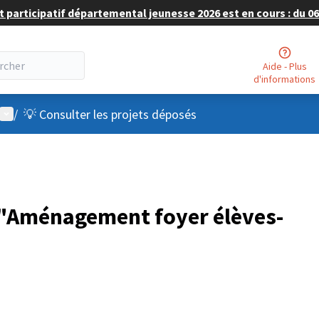
 participatif départemental jeunesse 2026 est en cours : du 06 
Aide - Plus
d'informations
Menu utilisateur
/
💡 Consulter les projets déposés
"Aménagement foyer élèves-