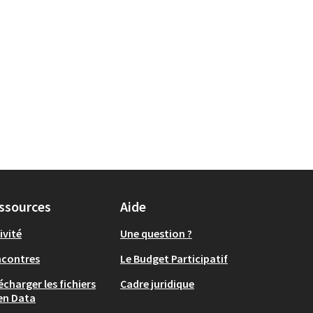
ssources
Aide
ivité
Une question ?
ncontres
Le Budget Participatif
écharger les fichiers
Cadre juridique
en Data