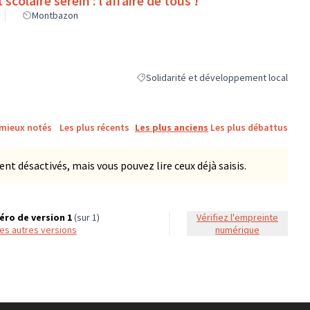
scolaire serein : l’affaire de tous !
Montbazon
Solidarité et développement local
Filtrer les résultats de la catégorie : Sol
 mieux notés
Les plus récents
Les plus anciens
Les plus débattus
 désactivés, mais vous pouvez lire ceux déjà saisis.
ro de version 1
(sur 1)
Vérifiez l'empreinte
 les autres versions
numérique