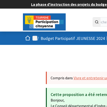
La phase d'instruction des projets du budget
Accueil
Menu principal
/
Budget Participatif JEUNESSE 2024
Compris dans
Vivre et entretenir un
Cette proposition a été reten
Bonjour,
Le Conseil départemental d’Indre-