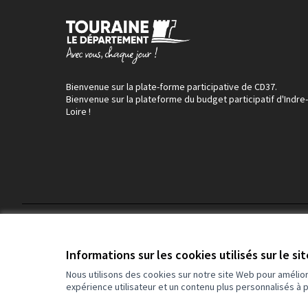
Bienvenue sur la plate-forme participative de CD37.
Bienvenue sur la plateforme du budget participatif d'Indre-
Loire !
Conditions d'utilisation
Paramètres des cookies
Informations sur les cookies utilisés sur le si
Nous utilisons des cookies sur notre site Web pour amélio
expérience utilisateur et un contenu plus personnalisés à 
(Lien externe)
Site réalisé grâce au
logiciel libre Decidim
.