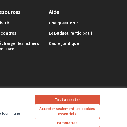
ssources
Aide
ivité
Une question ?
ncontres
Le Budget Participatif
écharger les fichiers
Cadre juridique
en Data
CD37 sur X
CD37 sur Facebook
CD37 sur Instagram
CD37 sur YouTube
Tout accepter
(Lien externe)
(Lien externe)
(Lien externe)
(Lien externe)
Accepter seulement les cookies
 fournir une
essentiels
Licence Creative Comm
(Lien externe)
Paramètres