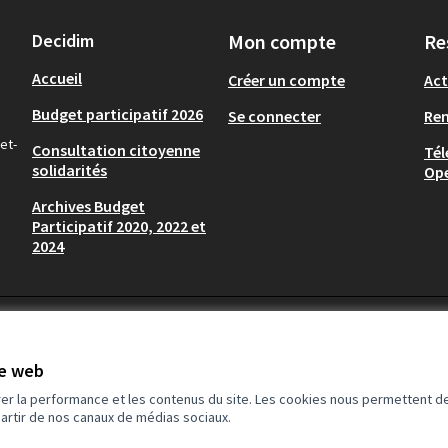
Decidim
Mon compte
Re
Accueil
Créer un compte
Act
Budget participatif 2026
Se connecter
Re
et-
Consultation citoyenne
Tél
solidarités
Op
Archives Budget
Participatif 2020, 2022 et
2024
te web
rer la performance et les contenus du site. Les cookies nous permettent de
partir de nos canaux de médias sociaux.