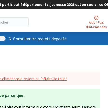
 participatif départemental jeunesse 2026 est en cours : du 06 
Aide - Plus
d'informations
Menu utilisateur
/
💡 Consulter les projets déposés
 climat scolaire serein : l’affaire de tous !
ue parce que :
et-Loire vous informe que votre projet sera soumis au vote