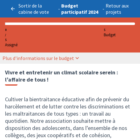
Sortir de la
Budget
Retour aux
-
-
cabine de vote
participatif 2024
projets
0
5
Budget
/
5
Assigné
Plus d'informations sur le budget
Vivre et entretenir un climat scolaire serein :
l’affaire de tous !
Cultiver la bientraitance éducative afin de prévenir du
harcèlement et de lutter contre les discriminations et
les maltraitances de tous types : un travail au
quotidien. Notre association souhaite mettre à
disposition des adolescents, dans l’ensemble de nos
collèges, des jeux coopératifs et de cohésion,