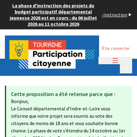
La phase d'instruction des projets du
budget participatif départemental
-
Instruction
jeunesse 2026 est en cours : du 06 juillet
2026 au 11 octobre 2026
Se connecter
Menu princi
Budget Participatif JEUNESSE 2024
/
Menu p
💡 Consulter les projets déposés
Cette proposition a été retenue parce que :
Bonjour,
Le Conseil départemental d’Indre-et-Loire vous
informe que votre projet sera soumis au vote des
citoyens de moins de 18 ans et vous souhaite bonne
chance. La phase de vote s’étendra du 14 octobre au 1er