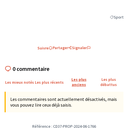
Sport
Filtrer les
Partager
Signaler
Suivre
0 commentaire
Les plus
Les plus
Les mieux notés
Les plus récents
anciens
débattus
Les commentaires sont actuellement désactivés, mais
vous pouvez lire ceux déjà saisis.
Référence : CD37-PROP-2024-06-1766