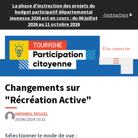
La phase d'instruction des projets du
budget participatif départemental
-
Instruction
jeunesse 2026 est en cours : du 06 juillet
2026 au 11 octobre 2026
Se connecter
Menu princi
Budget Participatif JEUNESSE 2024
/
Menu p
💡 Consulter les projets déposés
Changements sur
"Récréation Active"
AMAMBAL MIGUEL
20/06/2024 10:21
Sélectionner le mode de vue :