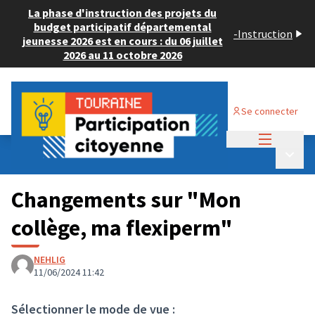
La phase d'instruction des projets du
budget participatif départemental
-
Instruction
jeunesse 2026 est en cours : du 06 juillet
2026 au 11 octobre 2026
Se connecter
Menu princi
Budget Participatif JEUNESSE 2024
/
Menu p
💡 Consulter les projets déposés
Changements sur "Mon
collège, ma flexiperm"
NEHLIG
11/06/2024 11:42
Sélectionner le mode de vue :