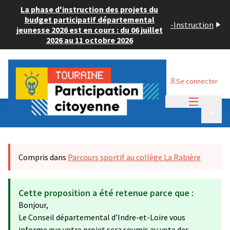
La phase d'instruction des projets du
budget participatif départemental
-
Instruction
jeunesse 2026 est en cours : du 06 juillet
2026 au 11 octobre 2026
Se connecter
Menu princi
Budget Participatif JEUNESSE 2024
/
Menu p
💡 Consulter les projets déposés
Compris dans
Parcours sportif au collège La Rabière
Cette proposition a été retenue parce que :
Bonjour,
Le Conseil départemental d’Indre-et-Loire vous
informe que votre projet sera soumis au vote des