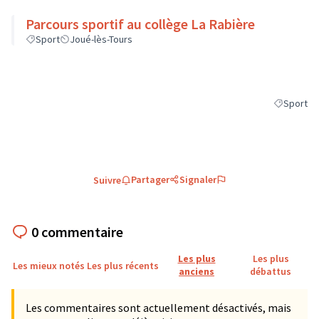
Parcours sportif au collège La Rabière
Sport
Joué-lès-Tours
Sport
Filtrer les
Partager
Signaler
Suivre
0 commentaire
Les plus
Les plus
Les mieux notés
Les plus récents
anciens
débattus
Les commentaires sont actuellement désactivés, mais