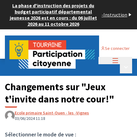
La phase d'instruction des projets du
budget participatif départemental
-
Instruction
jeunesse 2026 est en cours : du 06 juillet
2026 au 11 octobre 2026
Se connecter
Menu princi
Budget Participatif JEUNESSE 2024
/
Menu p
💡 Consulter les projets déposés
Changements sur "Jeux
t'invite dans notre cour!"
Ecole primaire Saint-Ouen - les -Vignes
03/06/2024 11:18
Sélectionner le mode de vue :