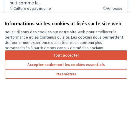
nuit comme le...
Culture et patrimoine
Amboise
Informations sur les cookies utilisés sur le site web
Participation à l'adaptation d'un véhicule
Nous utilisons des cookies sur notre site Web pour améliorer la
PMR pour le service de l'ADMR, ouvert aux +
performance et les contenus du site. Les cookies nous permettent
de 65 ans et aux personnes handicapées du
de fournir une expérience utilisateur et un contenu plus
Pays Loire-Touraine.
personnalisés à partir de nos canaux de médias sociaux.
Notre service d'aide et d'accompagnement à domicile
Tout accepter
existe depuis 40 ans et s'adresse en particulier, aux
Accepter seulement les cookies essentiels
personnes âgées et aux...
Solidarité et développement local
Amboise
Paramètres