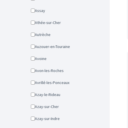
Assay
Athée-sur-Cher
Autrèche
Auzouer-en-Touraine
Avoine
Avon-les-Roches
Avrillé-les-Ponceaux
Azay-le-Rideau
Azay-sur-Cher
Azay-sur-Indre