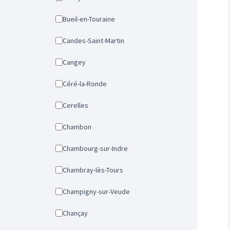
Bueil-en-Touraine
Candes-Saint-Martin
Cangey
Céré-la-Ronde
Cerelles
Chambon
Chambourg-sur-Indre
Chambray-lès-Tours
Champigny-sur-Veude
Chançay