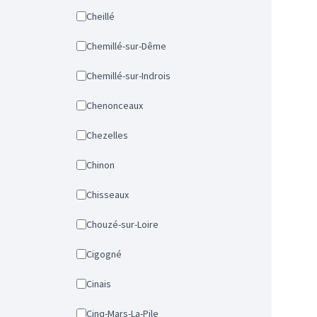
Cheillé
Chemillé-sur-Dême
Chemillé-sur-Indrois
Chenonceaux
Chezelles
Chinon
Chisseaux
Chouzé-sur-Loire
Cigogné
Cinais
Cinq-Mars-La-Pile