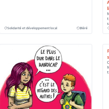
l
N
t
s
Solidarité et développement local
Bléré
C
h
t