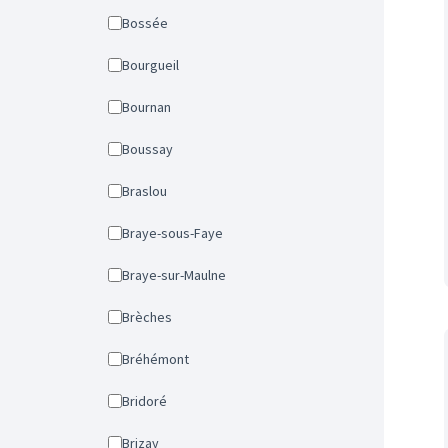
Bossée
Bourgueil
Bournan
Boussay
Braslou
Braye-sous-Faye
Braye-sur-Maulne
Brèches
Bréhémont
Bridoré
Brizay