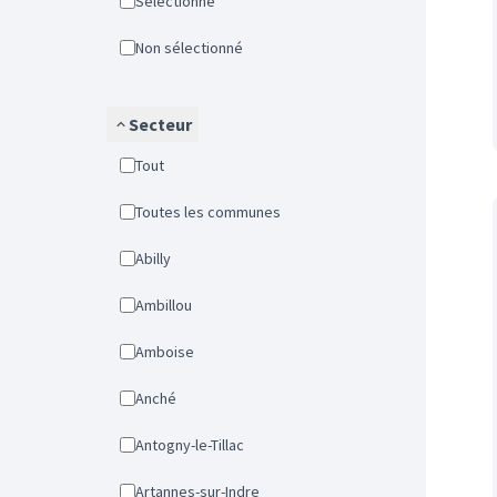
Sélectionné
Non sélectionné
Secteur
Tout
Toutes les communes
Abilly
Ambillou
Amboise
Anché
Antogny-le-Tillac
Artannes-sur-Indre