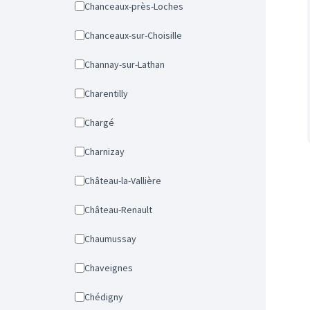
Chanceaux-près-Loches
Chanceaux-sur-Choisille
Channay-sur-Lathan
Charentilly
Chargé
Charnizay
Château-la-Vallière
Château-Renault
Chaumussay
Chaveignes
Chédigny