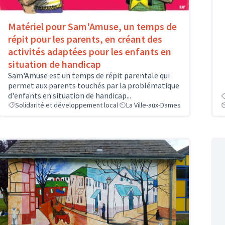
Matériel pour Sam'Amuse, un temps de
répit pour les parents, en créant des
activités adaptées pour les enfants en
situation de handicap
Sam'Amuse est un temps de répit parentale qui
permet aux parents touchés par la problématique
d'enfants en situation de handicap...
Solidarité et développement local
La Ville-aux-Dames