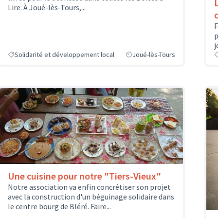
Lire. À Joué-lès-Tours,...
c
F
p
j
Solidarité et développement local
Joué-lès-Tours
Une cuisine pour notre "Tiers-Vieux"
Notre association va enfin concrétiser son projet
avec la construction d'un béguinage solidaire dans
le centre bourg de Bléré. Faire...