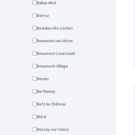
Ballan-Miré
Barrou
Beaulieu-lès-Loches
Beaumont-en-Véron
Beaumont-Louestault
Beaumont-Village
Benais
Berthenay
Betz-le-Château
Bléré
Bossay-sur-Claise