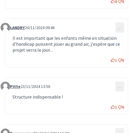
0
0
LANDRY
20/11/2024 09:48
…
Commentaire 1265
Il est important que les enfants même en situation
d'handicap puissent jouer au grand air, j'espère que ce
projet verra le jour...
1
0
Pitte
23/11/2024 13:56
…
Commentaire 1290
Structure indispensable !
1
0