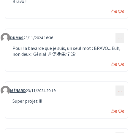
Bravo !
0
0
DUMAS
23/11/2024 16:36
…
Commentaire 1294
Pour la bavarde que je suis, un seul mot : BRAVO... Euh,
non deux : Génial 🎉👏🐞🦋🌹🌺
0
0
MÉNARD
23/11/2024 20:19
…
Commentaire 1299
Super projet !!!
0
0