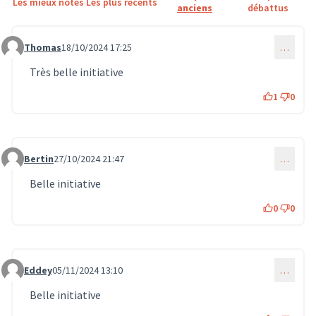
Les mieux notés
Les plus récents
anciens
débattus
Thomas
18/10/2024 17:25
…
Commentaire 724
Très belle initiative
1
0
Bertin
27/10/2024 21:47
…
Commentaire 856
Belle initiative
0
0
Eddey
05/11/2024 13:10
…
Commentaire 1000
Belle initiative