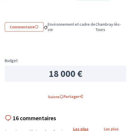
Environnement et cadre de
Chambray-lès-
Commentaire
Filtrer les résultats de la catégorie : Environne
Filtrer les résultats
vie
Tours
Budget
18 000 €
Partager
Suivre
16 commentaires
Les plus
Les plus