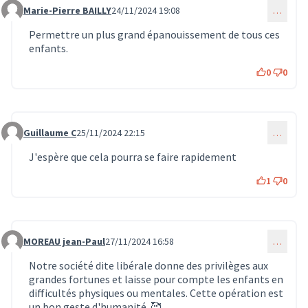
Marie-Pierre BAILLY
24/11/2024 19:08
…
Commentaire 1308
Permettre un plus grand épanouissement de tous ces
enfants.
0
0
Guillaume C
25/11/2024 22:15
…
Commentaire 1379
J'espère que cela pourra se faire rapidement
1
0
MOREAU jean-Paul
27/11/2024 16:58
…
Commentaire 1416
Notre société dite libérale donne des privilèges aux
grandes fortunes et laisse pour compte les enfants en
difficultés physiques ou mentales. Cette opération est
un bon geste d'humanité. 🥰