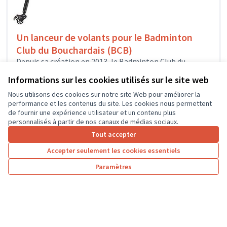
Un lanceur de volants pour le Badminton
Club du Bouchardais (BCB)
Depuis sa création en 2013, le Badminton Club du
Bouchardais est affilié à la Fédération Française de
Informations sur les cookies utilisés sur le site web
Badminton et propose...
Sport
L'île-Bouchard
Nous utilisons des cookies sur notre site Web pour améliorer la
performance et les contenus du site. Les cookies nous permettent
de fournir une expérience utilisateur et un contenu plus
personnalisés à partir de nos canaux de médias sociaux.
Tout accepter
1
2
3
4
Accepter seulement les cookies essentiels
Résultats par page :
25
Paramètres