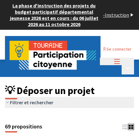
La phase d'instruction des projets du
budget participatif départemental
-
Instruction
jeunesse 2026 est en cours : du 06 juillet
2026 au 11 octobre 2026
Se connecter
Menu princi
Budget Participatif ADULTE 2024
/
Menu p
💡 Déposer un projet
💡 Déposer un projet
Filtrer et rechercher
69 propositions