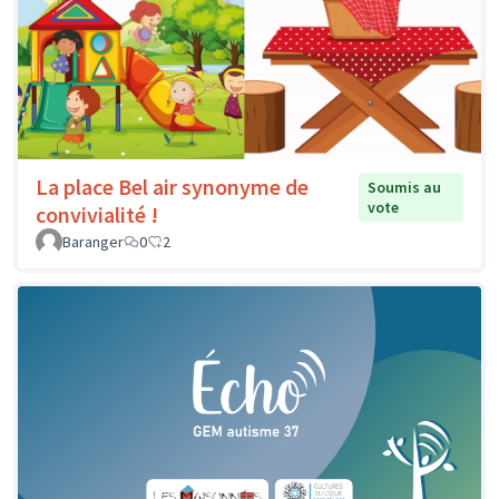
La place Bel air synonyme de
Soumis au
vote
convivialité !
Baranger
0
2