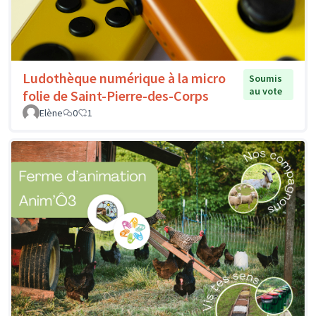
Ludothèque numérique à la micro
Soumis
au vote
folie de Saint-Pierre-des-Corps
Elène
0
1