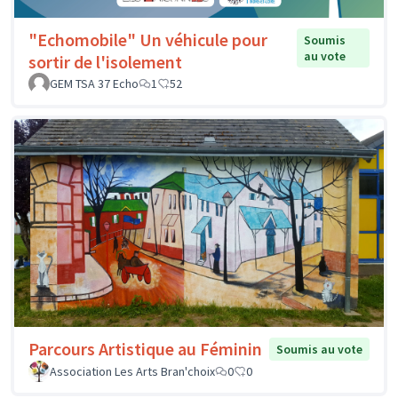
"Echomobile" Un véhicule pour
Soumis
au vote
sortir de l'isolement
GEM TSA 37 Echo
1
52
Parcours Artistique au Féminin
Soumis au vote
Association Les Arts Bran'choix
0
0