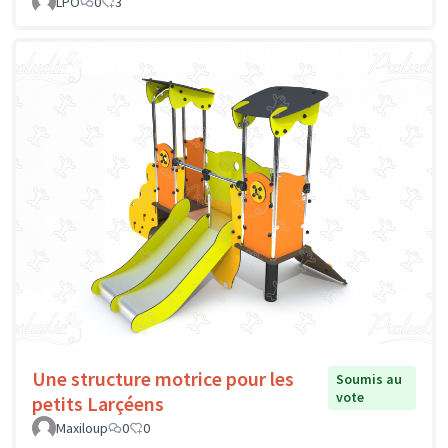
LPO
0
3
Une structure motrice pour les
Soumis au
vote
petits Larçéens
Maxiloup
0
0