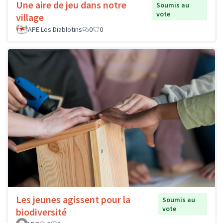
Une aire de jeu dans notre
Soumis au
vote
village
APE Les Diablotins
0
0
Les jeunes agissent pour la
Soumis au
vote
biodiversité