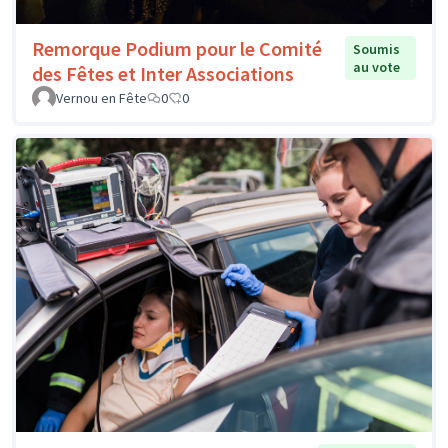
Remorque Podium pour le Comité
Soumis
au vote
des Fêtes et Inter Associations
Vernou en Fête
0
0