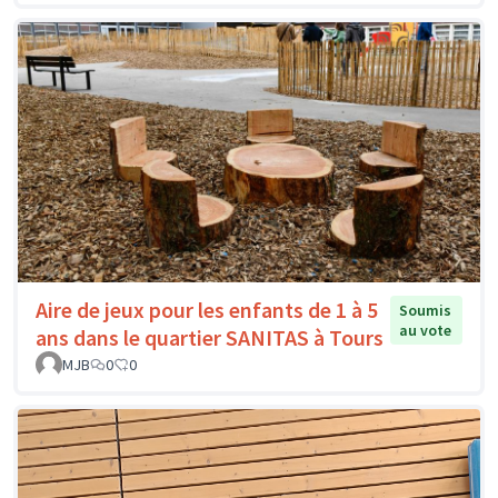
Aire de jeux pour les enfants de 1 à 5
Soumis
au vote
ans dans le quartier SANITAS à Tours
MJB
0
0