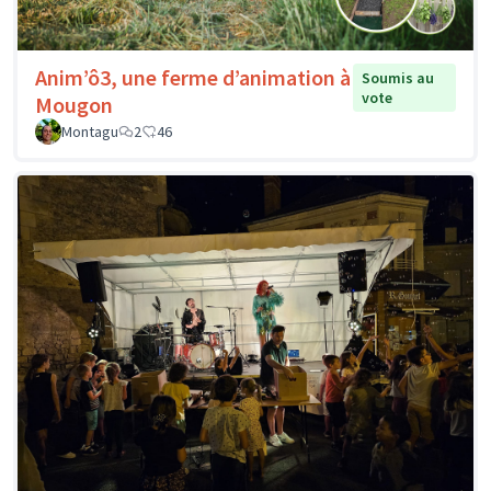
Anim’ô3, une ferme d’animation à
Soumis au
vote
Mougon
Montagu
2
46