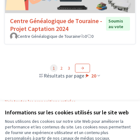
Centre Généalogique de Touraine -
Soumis
au vote
Projet Captation 2024
Centre Généalogique de Touraine
0
0
1
2
3
Résultats par page :
20
Voir toutes les propositions retirées
Informations sur les cookies utilisés sur le site web
Nous utilisons des cookies sur notre site Web pour améliorer la
Conditions d'utilisation
performance et les contenus du site. Les cookies nous permettent
Paramètres des cookies
de fournir une expérience utilisateur et un contenu plus
CD37 sur X
CD37 sur Facebook
CD37 sur Instagram
CD37 sur YouTube
personnalisés à partir de nos canaux de médias sociaux.