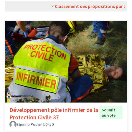
Classement des propositions par :
Développement pôle infirmier de la
Soumis
au vote
Protection Civile 37
Etienne Poulin
0
0