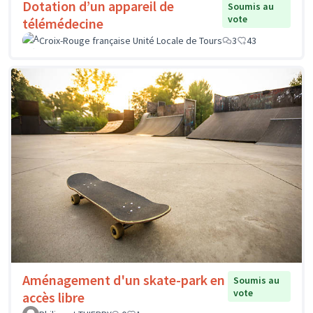
Dotation d’un appareil de
Soumis au
vote
télémédecine
Croix-Rouge française Unité Locale de Tours
3
43
Aménagement d'un skate-park en
Soumis au
vote
accès libre