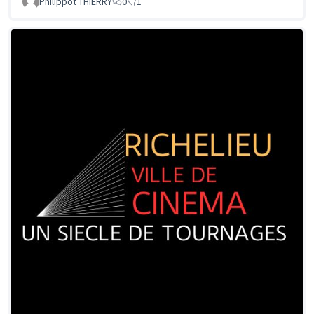
Philippot THIERRY
0
1