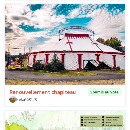
Renouvellement chapiteau
Soumis au vote
Héka
0
0