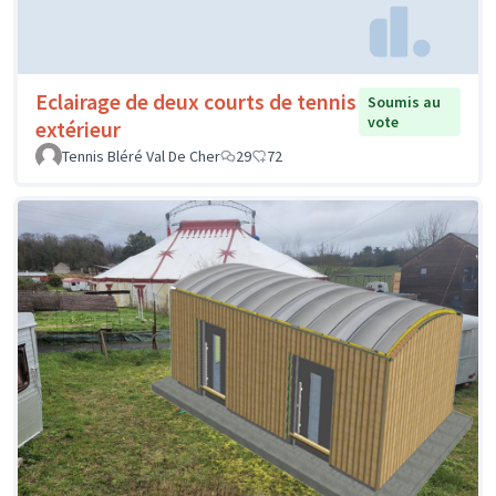
Eclairage de deux courts de tennis
Soumis au
vote
extérieur
Tennis Bléré Val De Cher
29
72