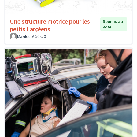
Une structure motrice pour les
Soumis au
vote
petits Larçéens
Maxiloup
0
0