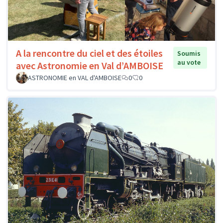
A la rencontre du ciel et des étoiles
Soumis
au vote
avec Astronomie en Val d’AMBOISE
ASTRONOMIE en VAL d'AMBOISE
0
0