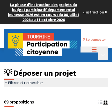
La phase d'instruction des projets du
budget participatif départemental
-
Instruction
jeunesse 2026 est en cours : du 06 juillet
2026 au 11 octobre 2026
Se connecter
Menu princi
Budget Participatif ADULTE 2024
/
Menu p
💡 Déposer un projet
💡 Déposer un projet
Filtrer et rechercher
69 propositions