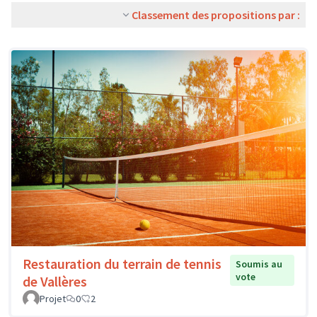
Classement des propositions par :
Restauration du terrain de tennis
Soumis au
vote
de Vallères
Projet
0
2