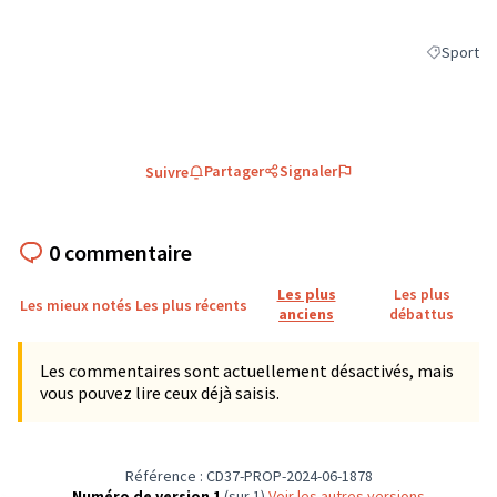
Sport
Filtrer les
Partager
Signaler
Suivre
0 commentaire
Les plus
Les plus
Les mieux notés
Les plus récents
anciens
débattus
Les commentaires sont actuellement désactivés, mais
vous pouvez lire ceux déjà saisis.
Référence : CD37-PROP-2024-06-1878
Numéro de version 1
(sur 1)
voir les autres versions