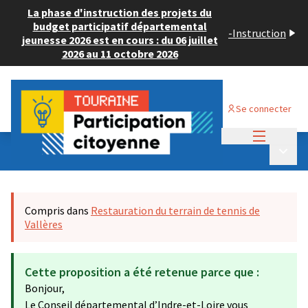
La phase d'instruction des projets du
budget participatif départemental
-
Instruction
jeunesse 2026 est en cours : du 06 juillet
2026 au 11 octobre 2026
Se connecter
Menu princi
Budget Participatif ADULTE 2024
/
Menu p
💡 Déposer un projet
Compris dans
Restauration du terrain de tennis de
Vallères
Cette proposition a été retenue parce que :
Bonjour,
Le Conseil départemental d’Indre-et-Loire vous