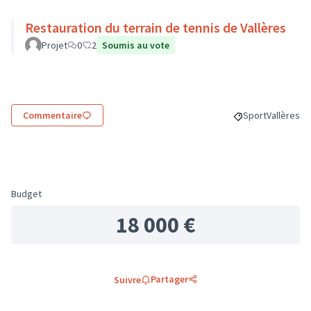
Restauration du terrain de tennis de Vallères
Projet
0
2
Soumis au vote
Commentaire
Sport
Vallères
Filtrer les résul
Filtrer les
Budget
18 000 €
Partager
Suivre