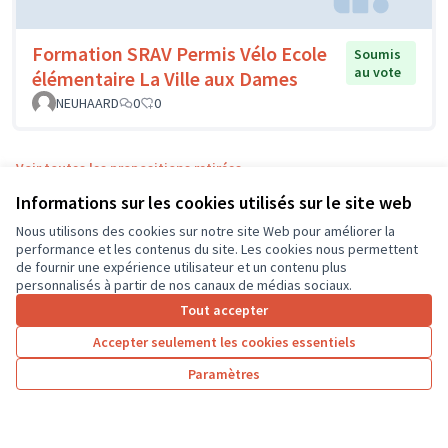
Formation SRAV Permis Vélo Ecole
Soumis
au vote
élémentaire La Ville aux Dames
NEUHAARD
0
0
Voir toutes les propositions retirées
Informations sur les cookies utilisés sur le site web
Nous utilisons des cookies sur notre site Web pour améliorer la
performance et les contenus du site. Les cookies nous permettent
de fournir une expérience utilisateur et un contenu plus
personnalisés à partir de nos canaux de médias sociaux.
Conditions d'utilisation
Tout accepter
Paramètres des cookies
CD37 sur X
CD37 sur Facebook
CD37 sur Instagram
CD37 sur YouTube
Accepter seulement les cookies essentiels
(Lien externe)
(Lien externe)
(Lien externe)
(Lien externe)
Paramètres
Licence Cre
(Lien extern
(Lien externe)
Site réalisé grâce au
logiciel libre Decidim
.