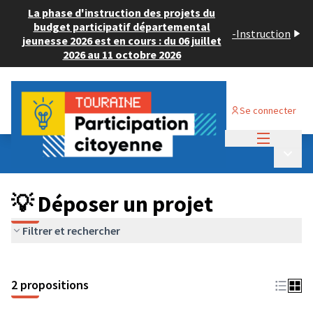
La phase d'instruction des projets du
budget participatif départemental
-
Instruction
jeunesse 2026 est en cours : du 06 juillet
2026 au 11 octobre 2026
Se connecter
Menu princi
Budget Participatif ADULTE 2024
/
Menu p
💡 Déposer un projet
💡 Déposer un projet
Filtrer et rechercher
2 propositions