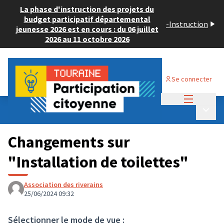
La phase d'instruction des projets du
budget participatif départemental
-
Instruction
jeunesse 2026 est en cours : du 06 juillet
2026 au 11 octobre 2026
Se connecter
Menu princi
Budget Participatif ADULTE 2024
/
Menu p
💡 Déposer un projet
Changements sur
"Installation de toilettes"
Association des riverains
25/06/2024 09:32
Sélectionner le mode de vue :