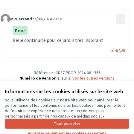
MPFerrand
27/06/2024 23:16
…
Commentaire 615
Pour
Belle continuité pour ce jardin très inspirant
0
0
Référence : CD37-PROP-2024-06-1755
Numéro de version 3
(sur 3)
voir les autres versions
Vérifiez l'empreinte numérique
Informations sur les cookies utilisés sur le site web
Nous utilisons des cookies sur notre site Web pour améliorer la
Conditions d'utilisation
performance et les contenus du site. Les cookies nous permettent
Paramètres des cookies
de fournir une expérience utilisateur et un contenu plus
CD37 sur X
CD37 sur Facebook
CD37 sur Instagram
CD37 sur YouTube
personnalisés à partir de nos canaux de médias sociaux.
(Lien externe)
(Lien externe)
(Lien externe)
(Lien externe)
Tout accepter
Accepter seulement les cookies essentiels