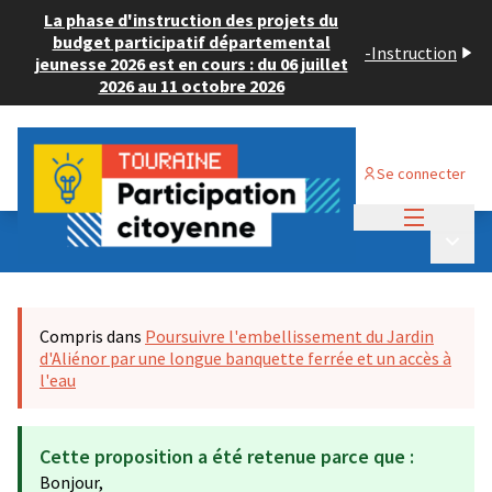
La phase d'instruction des projets du
budget participatif départemental
-
Instruction
jeunesse 2026 est en cours : du 06 juillet
2026 au 11 octobre 2026
Se connecter
Menu princi
Budget Participatif ADULTE 2024
/
Menu p
💡 Déposer un projet
Compris dans
Poursuivre l'embellissement du Jardin
d'Aliénor par une longue banquette ferrée et un accès à
l'eau
Cette proposition a été retenue parce que :
Bonjour,