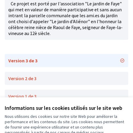
Ce projet est porté par l'association "Le jardin de Faye"
qui met en valeur de manière participative et sans aucun
intrant la parcelle communale que les ami.es du jardin
ont choisi d'appeler "Le jardin d'Aliénor" en l'honneur la
célèbre reine nièce de Raoul de Faye, seigneur de Faye-la-
vineuse au 12è siècle.
Version 3 de 3
Version 2 de 3
Version 1 de 3
Informations sur les cookies utilisés sur le site web
Nous utilisons des cookies sur notre site Web pour améliorer la
Conditions d'utilisation
performance et les contenus du site. Les cookies nous permettent
Paramètres des cookies
de fournir une expérience utilisateur et un contenu plus
CD37 sur X
CD37 sur Facebook
CD37 sur Instagram
CD37 sur YouTube
personnalisés à partir de nos canaux de médias sociaux.