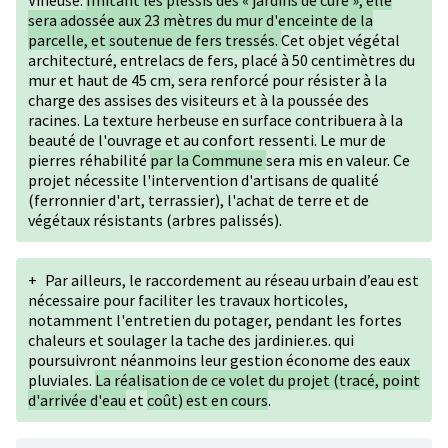
Vineuse.
Imitant les plessis des « jardins de curé », elle
sera adossée aux 23 mètres du mur d'enceinte de la
parcelle, et soutenue de fers tressés.
Cet objet végétal
architecturé, entrelacs de fers, placé à 50 centimètres du
mur et haut de 45 cm, sera renforcé pour résister à la
charge des assises des visiteurs et à la poussée des
racines. La texture herbeuse en surface contribuera à la
beauté de l'ouvrage et au confort ressenti. Le mur de
pierres réhabilité
par la Commune
sera mis en valeur. Ce
projet nécessite l'intervention d'artisans de qualité
(ferronnier d'art, terrassier), l'achat de terre et de
végétaux résistants (arbres palissés).
+
Par ailleurs, le raccordement au réseau urbain d’eau est
nécessaire pour faciliter les travaux horticoles,
notamment l'entretien du potager, pendant les fortes
chaleurs et soulager la tache des jardinier.es. qui
poursuivront néanmoins leur gestion économe des eaux
pluviales.
La réalisation de ce volet du projet (tracé, point
d'arrivée d'eau
et
coût) est en cours
.