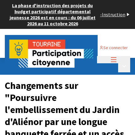
La phase d'instruction des projets du
budget participatif départemental
-
Instruction
jeunesse 2026 est en cours : du 06 juillet
2026 au 11 octobre 2026
Se connecter
Menu princi
Budget Participatif ADULTE 2024
/
Menu p
💡 Déposer un projet
Changements sur
"Poursuivre
l'embellissement du Jardin
d'Aliénor par une longue
banquette ferrée et un accès