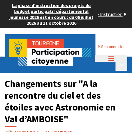
La phase d'instruction des projets du
budget participatif départemental
-
Instruction
jeunesse 2026 est en cours : du 06 juillet
2026 au 11 octobre 2026
Se connecter
Menu princi
Budget Participatif ADULTE 2024
/
Menu p
💡 Déposer un projet
Changements sur "A la
rencontre du ciel et des
étoiles avec Astronomie en
Val d’AMBOISE"