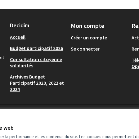
Decidim
Mon compte
Re
Accueil
Créer un compte
Act
Budget participatif 2026
Se connecter
Re
et-
Consultation citoyenne
Tél
solidarités
Op
Archives Budget
Participatif 2020, 2022 et
2024
te web
rer la performance et les contenus du site. Les cookies nous permettent de