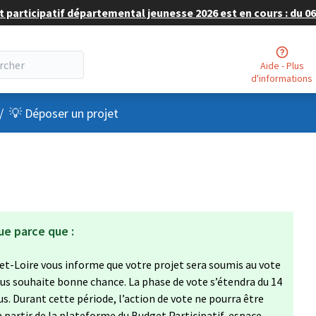
 participatif départemental jeunesse 2026 est en cours : du 06 
Aide - Plus
d'informations
nu utilisateur
/
💡 Déposer un projet
ue parce que :
et-Loire vous informe que votre projet sera soumis au vote
vous souhaite bonne chance. La phase de vote s’étendra du 14
s. Durant cette période, l’action de vote ne pourra être
à partir de la plateforme du Budget Participatif, espace