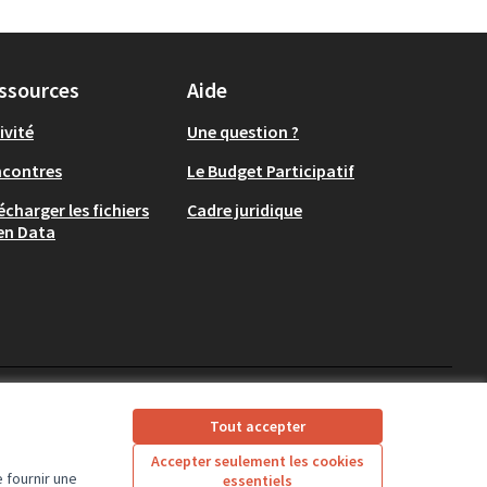
ssources
Aide
ivité
Une question ?
ncontres
Le Budget Participatif
écharger les fichiers
Cadre juridique
en Data
CD37 sur X
CD37 sur Facebook
CD37 sur Instagram
CD37 sur YouTube
Tout accepter
(Lien externe)
(Lien externe)
(Lien externe)
(Lien externe)
Accepter seulement les cookies
 fournir une
essentiels