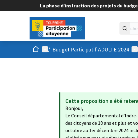
La phase d'instruction des projets du budget
Accueil
Menu principal
Me
/
Budget Participatif ADULTE 2024
Cette proposition a été reten
Bonjour,
Le Conseil départemental d’Indre-
des citoyens de 18 ans et plus et 
octobre au 1er décembre 2024 inclu
réalisée que par voie électronique 